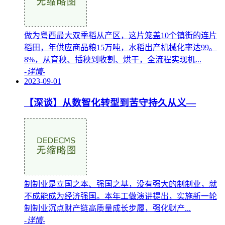
做为粤西最大双季稻从产区，这片笼盖10个镇街的连片
稻田，年供应商品粮15万吨，水稻出产机械化率达99。
8%，从育秧、插秧到收割、烘干，全流程实现机...
-详情-
2023-09-01
【深谈】从数智化转型到苦守持久从义—
制制业是立国之本、强国之基，没有强大的制制业，就
不成能成为经济强国。本年工做演讲提出，实施新一轮
制制业沉点财产链高质量成长步履，强化财产...
-详情-