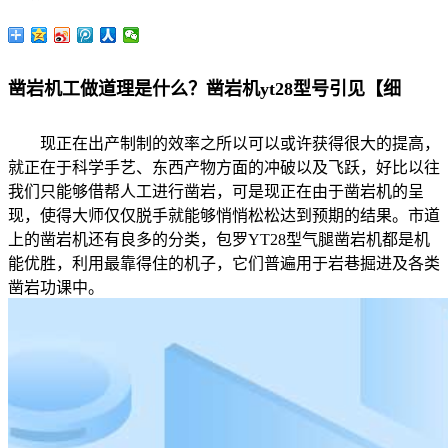
凿岩机工做道理是什么？凿岩机yt28型号引见【细
现正在出产制制的效率之所以可以或许获得很大的提高，
就正在于科学手艺、东西产物方面的冲破以及飞跃，好比以往
我们只能够借帮人工进行凿岩，可是现正在由于凿岩机的呈
现，使得大师仅仅脱手就能够悄悄松松达到预期的结果。市道
上的凿岩机还有良多的分类，包罗YT28型气腿凿岩机都是机
能优胜，利用最靠得住的机子，它们普遍用于岩巷掘进及各类
凿岩功课中。