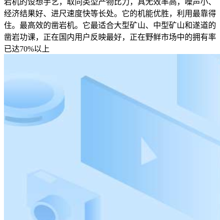
岩机的设想手艺，取同类型产物比力，具无效率高，噪声小、
经济结果好、进尺速度快等长处。它的机能优胜，利用最靠得
住。最高效的凿岩机。它最适合大型矿山、中型矿山和遂道的
凿岩功课，正在国内用户反映最好，正在野鲜市场中的拥有率
已达70%以上