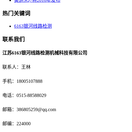
奥迪SQ7将2016年发布
热门关键词
6163银河线路检测
联系我们
江苏6163银河线路检测机械科技有限公司
联系人：王林
手机：18005107888
电话：
0515-88588029
邮箱：
386805259@qq.com
邮编：224000