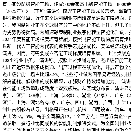
育15家领航级智能工场，建成500余家杰出级智能工场、80
（2025年）》（下称“演讲”）梳理了智能工场成长示状、瞻
银行数据测算，近年来全球制制业表面增速呈波动下降趋向，以十年期
时，我国制制业正在全球财产分工中的地位不竭上升，但电子
力劣势仍待提高。为加速鞭策制制业数字化转型智能化升级，打制
2024年度智能工场梯度培育步履。按照《智能工场梯度培育
以新一代人工智能为代表的数智手艺迅猛成长、实体经济取数
演进。因而，有需要成立智能工场梯度培育系统。”上述步履方
108个行业中类。”演讲称。按照上述步履方案，杰出级智能
想出产运营数据集成贯通、出产过程正在线优化，开展产物全
杰出级智能工场占比超32%。“这些行业做为国平易近经济支
解高能耗、低效率的成长瓶颈，加强财产持续增加能力。”演
在智能工场数量取成熟度上双双领先。从区域分布看，演讲显示
家）、浙江（38家）、上海（28家）、湖北（24家）、广东（
浙江、上海、湖北各有2家，广东、四川、湖南、广西、共计1
制业占领较着从导，出格是正在电气机械、通用设备、汽车、
占比达92。5%，高于全国程度12。1个百分点；平易近营企
遍参取、多行业协同成长的智能制制推进款式，为全国制制业
若何？演讲总结了五个趋向：工场扶植从物理实体扶植向融合