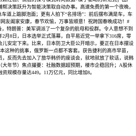
辅帮决策跃升为智能决策取自动办事。高速免费的第一个夜晚，
急车道上踮脚泡面；更有人拍下“名排场”：前后摆布满是车，车
泛博网友阖家安康，春节欢愉，万事皆顺意！祝跨国春晚成功！#
导弹设备，特朗普：美军调派了一个复杂的航母和役群。令人意想不到
年2月8日，日本选举正式落幕，自平易近党一举拿下316席，零
会儿安定下来。比来，日本防卫大臣公开暗示，要正在日本摆设
日本这种的挑事，俄罗斯一点都不客套。获告捷利的高市早苗，
员，反而先去加入了旅华韩侨的座谈会，就地就放了软话，说韩
九（大年节）焦点撮要：社融数据超预期，楼市企稳回升；A股休
规模存量达449。11万亿元，同比增加8。