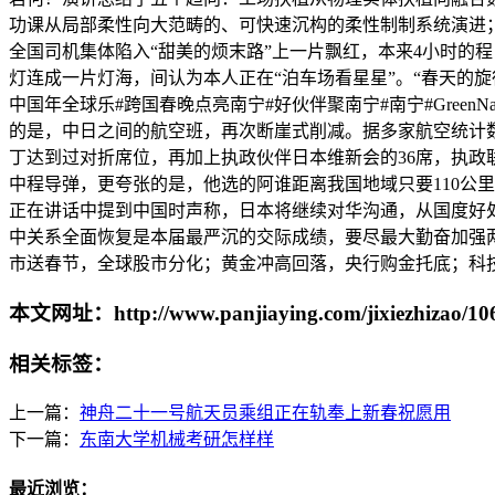
功课从局部柔性向大范畴的、可快速沉构的柔性制制系统演进
全国司机集体陷入“甜美的烦末路”上一片飘红，本来4小时的
灯连成一片灯海，间认为本人正在“泊车场看星星”。“春天的旋
中国年全球乐#跨国春晚点亮南宁#好伙伴聚南宁#南宁#Gree
的是，中日之间的航空班，再次断崖式削减。据多家航空统计数据
丁达到过对折席位，再加上执政伙伴日本维新会的36席，执
中程导弹，更夸张的是，他选的阿谁距离我国地域只要110公
正在讲话中提到中国时声称，日本将继续对华沟通，从国度好
中关系全面恢复是本届最严沉的交际成绩，要尽最大勤奋加强两边
市送春节，全球股市分化；黄金冲高回落，央行购金托底；科技赛
本文网址：http://www.panjiaying.com/jixiezhizao/10
相关标签：
上一篇：
神舟二十一号航天员乘组正在轨奉上新春祝愿用
下一篇：
东南大学机械考研怎样样
最近浏览：