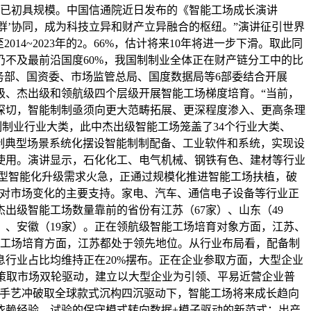
扶植已初具规模。中国信通院近日发布的《智能工场成长演讲
集群’协同，成为科技立异和财产立异融合的枢纽。”演讲征引世界
14~2023年的2。66%，估计将来10年将进一步下滑。取此同
不及最前沿国度60%，我国制制业全体正在财产链分工中的比
财务部、国资委、市场监管总局、国度数据局等6部委结合开展
级、杰出级和领航级四个层级开展智能工场梯度培育。“当前，
深切，智能制制亟须向更大范畴拓展、更深程度渗入、更高条理
制制业行业大类，此中杰出级智能工场笼盖了34个行业大类、
制制典型场景系统化摆设智能制制配备、工业软件和系统，实现设
使用。演讲显示，石化化工、电气机械、钢铁有色、建材等行业
转型智能化升级需求火急，正通过规模化推进智能工场扶植，破
应对市场变化的主要支持。家电、汽车、通信电子设备等行业正
出级智能工场数量靠前的省份有江苏（67家）、山东（49
9家）、安徽（19家）。正在领航级智能工场培育对象方面，江苏、
能工场培育方面，江苏都处于领先地位。从行业布局看，配备制
行业占比均维持正在20%摆布。正在企业参取方面，大型企业
过政策取市场双轮驱动，建立以大型企业为引领、平易近营企业普
、手艺冲破取全球款式沉构四沉驱动下，智能工场将来成长趋向
依赖经验、试验的保守模式转向数据+模子驱动的新范式；出产