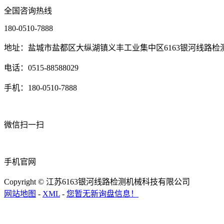
全国咨询热线
180-0510-7888
地址：盐城市盐都区大纵湖镇义丰工业集中区6163银河线路检
电话：0515-88588029
手机：180-0510-7888
微信扫一扫
手机官网
Copyright © 江苏6163银河线路检测机械科技有限公司
网站地图
-
XML
-
您暂无新询盘信息！