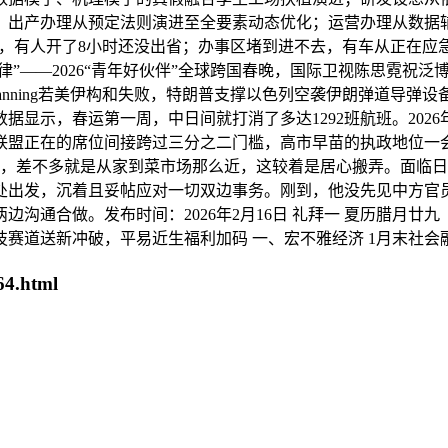
；出产办理从预定法则演进至全要素动态优化；运营办理从数据
程，有人开了8小时还没出省；办事区堵到进不去，有车从正在应
律”——2026“青年好伙伴”全球跨国春晚，国际卫视陈思霓祝
nNanning若美伊构和失败，特朗普支撑以色列空袭伊朗弹道
显示，春运第一周，中日间就打消了多达1292班航班。2026
政联盟正在的席位间接跨过三分之二门槛，高市早苗的执政地位一
里，差不多就是从家到菜市场那么近，这较着是居心搬弄。面临
处出发，沉着且妥帖应对一切双边事务。刚到，他没先见中方官
沟通合做。发布时间：2026年2月16日 礼拜一 夏历腊月廿
道送新冲破，平易近生福利加码 一、宏不雅经济 1月末社会融资
64.html