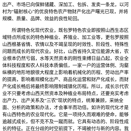
出产、市场已向保鲜储藏、深加工、包拆、发卖一条龙，以河
村为“辐射核心”的优良特色农产物财产化出产曙光已现，并将
规模、质量、品牌、效益的良性轮回。
所谓特色化现代农业，既包罗特色农业即按照山西生态区
域特点所成长的特色种植业、养殖业、加工业等，更包罗按照
山西根基省情、农情以及不竭呈现的时效性、阶段性、特殊性
问题而成长的现代农业。好比，山西省持久定位能源大省，农
业根本仍然亏弱，水等天然资本的刚性束缚日益凸起，农业全
体科技程度和农人科技本质偏低，一家一户的运营体例、沟壑
纵横的地形地貌很大程度上影响着机械化的历程、劳动出产率
的提高，影响着规模化出产、商品化运营和财产化成长，而财
产化成长畅后将最终影响限制城镇化历程。所以，成长示代农
业不只要考虑山西天然资本及种植业布局特点，还要充实考虑
出产力、出产关系及“三农”现状的特点，统筹兼顾，采纳全
面、分析的政策和办法，才会事半而功倍。如许的现代化才是
有山西特色的农业现代化。它是一项持久而艰难的使命，能够
逾越式成长，但不克不及一蹴而就。它具有动态的、阶段性成
长的特征。正在分歧的时空前提下，不竭被付与新的内容。我