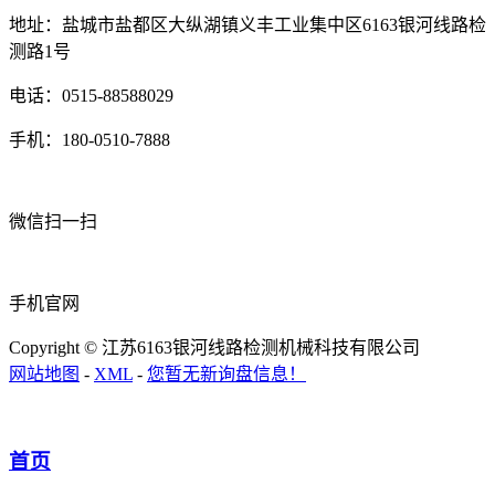
地址：盐城市盐都区大纵湖镇义丰工业集中区6163银河线路检
测路1号
电话：0515-88588029
手机：180-0510-7888
微信扫一扫
手机官网
Copyright © 江苏6163银河线路检测机械科技有限公司
网站地图
-
XML
-
您暂无新询盘信息！
首页