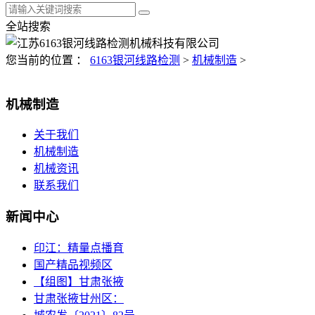
全站搜索
您当前的位置 ：
6163银河线路检测
>
机械制造
>
机械制造
关于我们
机械制造
机械资讯
联系我们
新闻中心
印江：精量点播育
国产精品视频区
【组图】甘肃张掖
甘肃张掖甘州区：