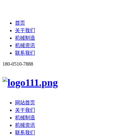
首页
关于我们
机械制造
机械资讯
联系我们
180-0510-7888
网站首页
关于我们
机械制造
机械资讯
联系我们