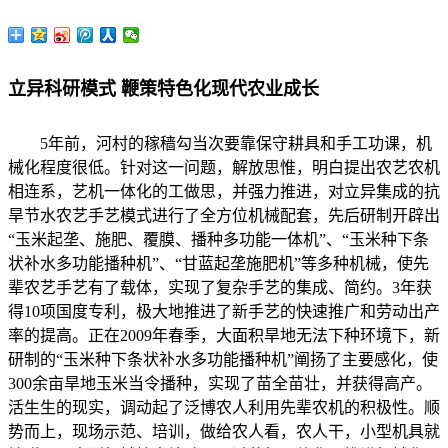
立异科研模式 鞭策特色化现代农业成长
5年前，河村的稼穑勾当次要靠保守耕具和手工功课，机
械化程度很低。针对这一问题，解放思惟，明白提出农艺农机
相连系，艺机一体化的工做思，并强力推进，对立异集成的抗
旱节水农艺手艺模式进行了全方位机械配套，先后研制开辟出
“玉米起垄、施肥、覆膜、播种多功能一体机”、“玉米种下条
状补水多功能播种机”、“甘蓝起垄施肥机”等多种机械，使先
辈农艺手艺有了载体，实现了复杂手艺的集成、简约。3年获
得10项国度专利，极大地推进了新手艺的快速推广和劳动出产
率的提高。正在2009年春季，大面积旱地无法下种环境下，新
研制的“玉米种下条状补水多功能播种机”阐扬了主要感化，使
300余亩旱地玉米当令播种，实现了苗全苗壮，并获得高产。
活生生的现实，调动起了泛博农人利用先辈农机的积极性。顺
势而上，现场示范、培训，做给农人看，农人干，小型机具就