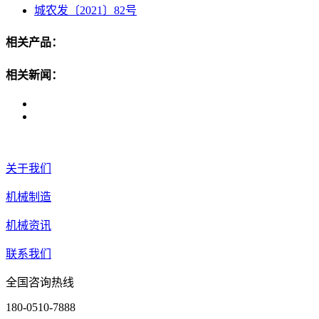
城农发〔2021〕82号
相关产品：
相关新闻：
关于我们
机械制造
机械资讯
联系我们
全国咨询热线
180-0510-7888