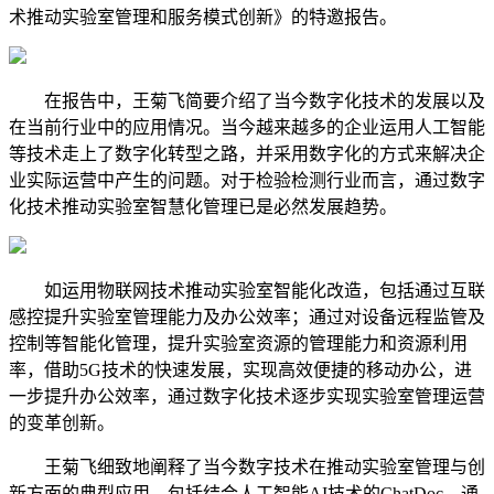
术推动实验室管理和服务模式创新》的特邀报告。
在报告中，王菊飞简要介绍了当今数字化技术的发展以及
在当前行业中的应用情况。当今越来越多的企业运用人工智能
等技术走上了数字化转型之路，并采用数字化的方式来解决企
业实际运营中产生的问题。对于检验检测行业而言，通过数字
化技术推动实验室智慧化管理已是必然发展趋势。
如运用物联网技术推动实验室智能化改造，包括通过互联
感控提升实验室管理能力及办公效率；通过对设备远程监管及
控制等智能化管理，提升实验室资源的管理能力和资源利用
率，借助5G技术的快速发展，实现高效便捷的移动办公，进
一步提升办公效率，通过数字化技术逐步实现实验室管理运营
的变革创新。
王菊飞细致地阐释了当今数字技术在推动实验室管理与创
新方面的典型应用。包括结合人工智能AI技术的ChatDoc，通