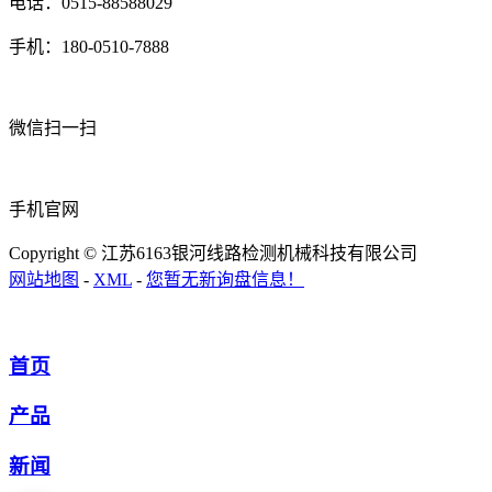
电话：0515-88588029
手机：180-0510-7888
微信扫一扫
手机官网
Copyright © 江苏6163银河线路检测机械科技有限公司
网站地图
-
XML
-
您暂无新询盘信息！
首页
产品
新闻