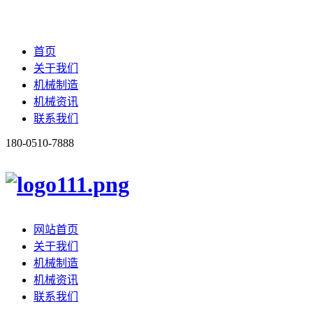
首页
关于我们
机械制造
机械资讯
联系我们
180-0510-7888
网站首页
关于我们
机械制造
机械资讯
联系我们