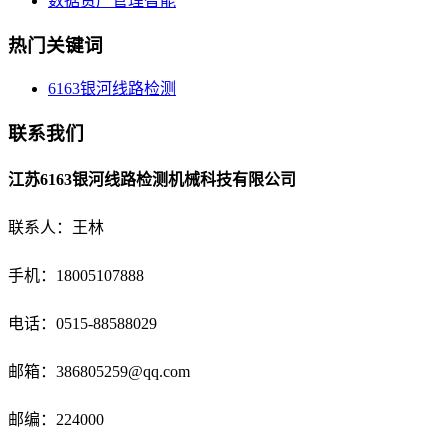
数据资产管理智能
热门关键词
6163银河线路检测
联系我们
江苏6163银河线路检测机械科技有限公司
联系人：王林
手机：18005107888
电话：
0515-88588029
邮箱：
386805259@qq.com
邮编：224000