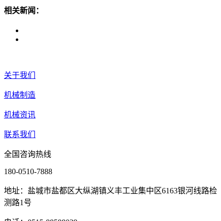
相关新闻：
关于我们
机械制造
机械资讯
联系我们
全国咨询热线
180-0510-7888
地址：盐城市盐都区大纵湖镇义丰工业集中区6163银河线路检
测路1号