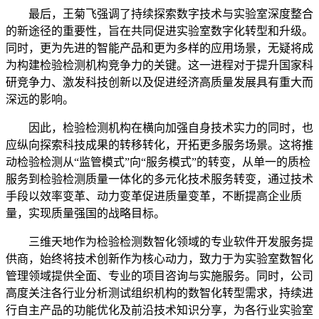
最后，王菊飞强调了持续探索数字技术与实验室深度整合
的新途径的重要性，旨在共同促进实验室数字化转型和升级。
同时，更为先进的智能产品和更为多样的应用场景，无疑将成
为构建检验检测机构竞争力的关键。这一进程对于提升国家科
研竞争力、激发科技创新以及促进经济高质量发展具有重大而
深远的影响。
因此，检验检测机构在横向加强自身技术实力的同时，也
应纵向探索科技成果的转移转化，开拓更多服务场景。这将推
动检验检测从“监管模式”向“服务模式”的转变，从单一的质检
服务到检验检测质量一体化的多元化技术服务转变，通过技术
手段以效率变革、动力变革促进质量变革，不断提高企业质
量，实现质量强国的战略目标。
三维天地作为检验检测数智化领域的专业软件开发服务提
供商，始终将技术创新作为核心动力，致力于为实验室数智化
管理领域提供全面、专业的项目咨询与实施服务。同时，公司
高度关注各行业分析测试组织机构的数智化转型需求，持续进
行自主产品的功能优化及前沿技术知识分享，为各行业实验室