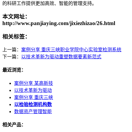
的科研工作提供更加高效、智能的管理支持。
本文网址：
http://www.panjiaying.com/jixiezhizao/26.html
相关标签：
上一篇：
案例分享 重庆三峡职业学院中心实验室检测系统
下一篇：
以技术革新为驱动重塑数据要素新范式
最近浏览：
案例分享 某高新技
以技术革新为驱动
案例分享 重庆三峡
以检验检测机构数
数据资产管理智能
相关产品：