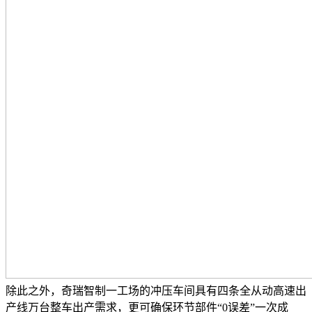
除此之外，奇瑞智制一工场的冲压车间具有四条全从动高速出
产线万台整车出产需求，更可确保环节部件“0误差”一次成