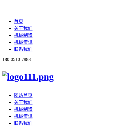
首页
关于我们
机械制造
机械资讯
联系我们
180-0510-7888
网站首页
关于我们
机械制造
机械资讯
联系我们