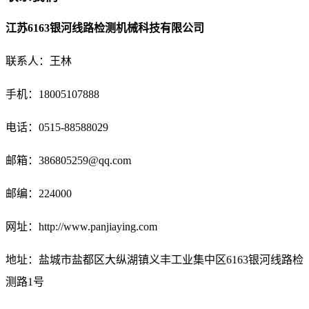
江苏6163银河线路检测机械科技有限公司
联系人：王林
手机：18005107888
电话：
0515-88588029
邮箱：
386805259@qq.com
邮编：224000
网址：http://www.panjiaying.com
地址：盐城市盐都区大纵湖镇义丰工业集中区6163银河线路检
测路1号