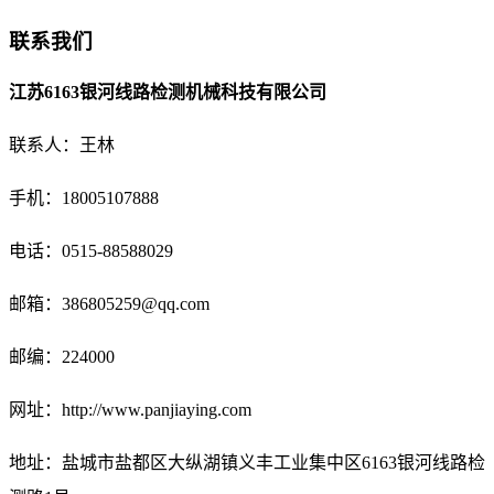
联系我们
江苏6163银河线路检测机械科技有限公司
联系人：王林
手机：18005107888
电话：
0515-88588029
邮箱：
386805259@qq.com
邮编：224000
网址：http://www.panjiaying.com
地址：盐城市盐都区大纵湖镇义丰工业集中区6163银河线路检