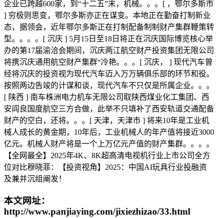
企业已跨越600家，到“十二五”末，机械。。。[ ，鄂尔多斯市
] 穷极则思变，鄂尔多斯亦正在谋变。本地正在勤奋打制新业
态，据领会，近年鄂尔多斯正在打制配备制制财产集群鞭策转
型。。。。[ 沉庆 ] 5月15日至18日将正在沉庆国际博览核心举
办的第17届渝洽会期间，沉庆两江航空财产投资集团无限公司
将携沉庆通用航空财产集群“冷艳。。。[ 沉庆， ] 现代汽车曾
经将沉庆的投资视为现代汽车迈入万万辆俱乐部的环节和役。
按照两边告竣的计谋和谈，现代汽车不只仅是所属企业。。。
[ 陕西 ] 南车株洲电力机车无限公司取陕西煤业化工集团、西
安阎良国度航空三方合做，此举不只填补了西安轨道交通配备
财产的空白，还将。。。[ 天津，天津市 ] 将来10年是工业机
械人成长的黄金期，10年后，工业机械人的年产值将接近3000
亿元。机械人财产将是一个上万亿元产值的财产集群。。。。
【全网最全】2025年4K、8K超高清电视机行业上市公司全方
位对比穆晓菲：【投资视角】2025：中国AI玩具行业投融资
及兼并沉组阐发！
本文网址：
http://www.panjiaying.com/jixiezhizao/33.html