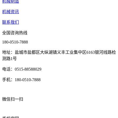
机械制造
机械资讯
联系我们
全国咨询热线
180-0510-7888
地址：盐城市盐都区大纵湖镇义丰工业集中区6163银河线路检
测路1号
电话：0515-88588029
手机：180-0510-7888
微信扫一扫