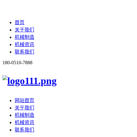
首页
关于我们
机械制造
机械资讯
联系我们
180-0510-7888
网站首页
关于我们
机械制造
机械资讯
联系我们