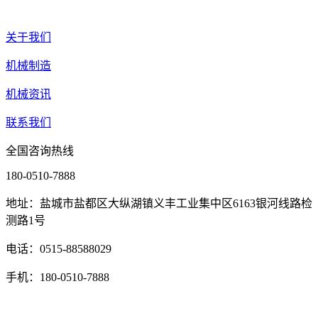
关于我们
机械制造
机械资讯
联系我们
全国咨询热线
180-0510-7888
地址：盐城市盐都区大纵湖镇义丰工业集中区6163银河线路检
测路1号
电话：0515-88588029
手机：180-0510-7888