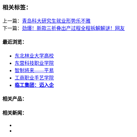
相关标签：
上一篇：
青岛科大研究生就业形势乐不雅
下一篇：
劲爆！新款三折叠出产过程全程拆解解谜！网友
最近浏览：
东北林业大学高校
东营科技职业学院
智制将来——平易
工商职业手艺学院
临工集团：迈入企
相关产品：
相关新闻：