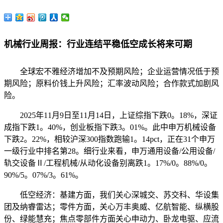
机械行业周报：行业连结平稳低空成长将来可期
全球宏不雅经济增加不及预期风险；企业运营情况低于预
期风险；原料价钱上升风险；汇率波动风险；合作款式加剧风
险。
2025年11月9日至11月14日，上证综指下跌0。18%，深证
成指下跌1。40%，创业板指下跌3。01%。此中申万机械设备
下跌2。22%，相较沪深300指数跑输1。14pct，正在31个申万
一级行业中排名第28。细行业来看，申万通用设备/公用设备/
轨交设备Ⅱ/工程机械/从动化设备别离跌1。17%/0。88%/0。
90%/5。07%/3。61%。
低空经济：基建方面，我们关心深城交、苏交科、华设集
团及纳睿雷达；零件方面，关心万丰奥威、亿航智能、纵横股
份、绿能慧充；焦点零部件方面关心申动力、卧龙电驱、应流