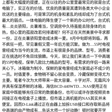
上都有大幅度的提拔，正在以往的办公室里最常见的就是台式
电脑了，实正在的价钱、优良的质量是其遭到各类大中小企业
欢送的主要缘由，可是笨沉的机身和紊乱的线却成为了台式机
最大的弱点。一体电脑的降生便了一个新的办公时代，台式机
有…炎炎骄阳，炎暑难当，空调房中久待虽能去除身体的炎
热，但心里的孤寂改若何排遣呢？何不正在天然美景中寻求那
一份，正在炎暑骄阳里收成冰爽一夏。8月中旬即将到临，再
不疯狂一把，罕见暑假又需一年后方能沉聚。做为…55吋电视
曾经成为当今的支流，市道上有很是多的品牌、型号，消费者
正在挑选时不免目炫狼籍。今天，就让我们来清点一下中高端
的55吋电视，保举几款比力精品的型号，有需求的伴侣一路来
关心下。冰箱做为制冷、保鲜的家电曾经成为家庭必不成少的
一员。时值夏季，食物稍不留心就会变质，冷藏保鲜变得尤为
主要。笔者今次为大师带来一款大容量、十字对开、无霜风冷
并具有保湿养鲜的冰箱，海信BCD-440WTD…NAS使用正在
家庭中既能够充任日常的数据备份，也可以或许存放视频资本
间接正在电视盒子上播放，但市道上高机能的NAS其实并未
便宜。因而D-Link通过正在由器上加拆USB接口和存取新品将
中高端的由产物成有…告诉大师一个好动静！顿时就要开学