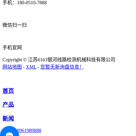
手机：180-0510-7888
微信扫一扫
手机官网
Copyright © 江苏6163银河线路检测机械科技有限公司
网站地图
-
XML
-
您暂无新询盘信息！
首页
产品
新闻
18961989888