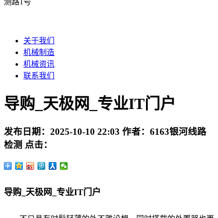
测路1号
关于我们
机械制造
机械资讯
联系我们
导购_天极网_专业IT门户
发布日期：
2025-10-10 22:03
作者：
6163银河线路
检测
点击：
导购_天极网_专业IT门户