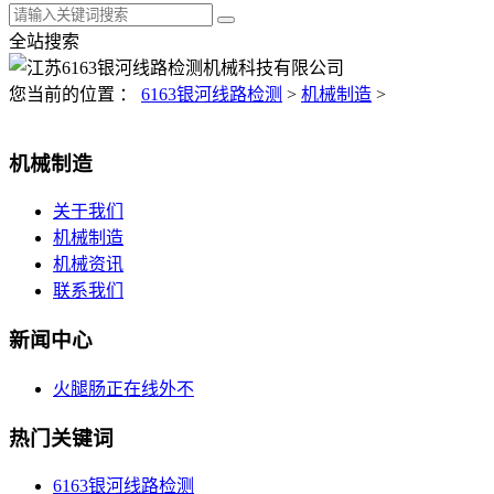
全站搜索
您当前的位置 ：
6163银河线路检测
>
机械制造
>
机械制造
关于我们
机械制造
机械资讯
联系我们
新闻中心
火腿肠正在线外不
热门关键词
6163银河线路检测