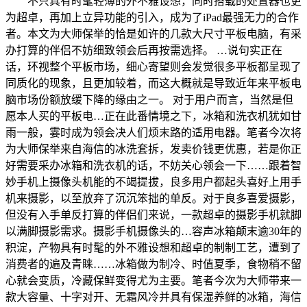
不只具有时髦轻薄的外不雅设想，同时搭载的处置器也更
为超卓，再加上立异功能的引入，成为了iPad最强无力的合作
者。本文为大师保举的恰是如许的几款大尺寸平板电脑，有采
办打算的伴侣不妨细致领会后再按需选择。 …说句实正在
话，环视整个平板市场，细心寄望则会发觉很多平板都呈现了
同质化的现象，且更加较着，而这大概就是导致近年来平板电
脑市场份额放缓下降的缘由之一。 对于用户而言，当然是但
愿本人买的平板电…正在此番情境之下，冰箱和洗衣机犹如甘
雨一般，霎时成为领会决人们烦末路的适用电器。笔者今次将
为大师保举来自海信的冰洗套拆，发卖价钱更优惠，若是你正
好需要采办冰箱和洗衣机的话，不妨关心领会一下……跟着智
妙手机上摄像头机能的不竭提拔，良多用户都起头喜好上用手
机来摄影，以至放弃了沉沉笨拙的单反。对于良多喜爱摄影，
但没有入手单反打算的伴侣们来说，一款超卓的摄影手机就脚
以满脚摄影需求。摄影手机摄像头的…容声冰箱颠末逾30年的
积淀，产物具有时髦的外不雅设想和超卓的制制工艺，遭到了
消费者的遍及青睐……冰箱做为制冷、时值夏季，食物稍不留
心就会变质，冷藏保鲜变得尤为主要。笔者今次为大师带来一
款大容量、十字对开、无霜风冷并具有保湿养鲜的冰箱，海信