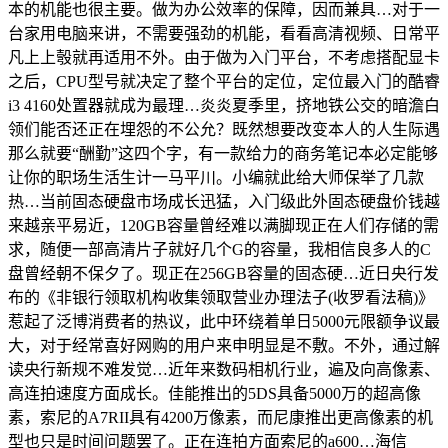
本的机能也很主要。做为办公效率的保障，因而兼具…对于一
台家用电脑来讲，不需要强劲的机能，看看高清视频、日常平
凡上上彀就再适用不外。由于做为入门平台，不考虑搭配显卡
之后，CPU型号就决定了整个平台的定位，定位最入门的酷睿
i3 4160处置器就成为最理…炎炎夏季里，挤地铁公交的暗澹白
领们能否还正在埋怨的不公允？既然想要改变本人的人生际遇
那么就要“酬勤”这四个字，有一款给力的商务笔记本必定能够
让你的职场生活生计一马平川。小编就此给大师保举了几款
热…当前固态硬盘市场成长迅猛，入门级此外固态硬盘价钱越
来越亲平易近，120GB容量曾经难以满脚现正在人们存储的需
求，随便一部高清片子就好几个G的容量，我相信良多人的C
盘曾经朝不保夕了。现正在256GB容量的固态硬…近日央行发
布的《非银行领取机构收集领取营业办理法子(收罗看法稿)》
惹起了泛博消费者的热议，此中环绕着单日5000元限额争议最
大，对于经常喜好网购的用户来申明显是不敷。不外，通过解
读央行新规不难发觉…近年来数码相机行业，遍及向高像素、
高连拍速度方面成长。佳能推出的5DS具备5000万的超高像
素，索尼的A7RII具有4200万像素，而尼康推出更高像素的机
型也只是时间问题罢了。正在连拍方面索尼的a600…海信