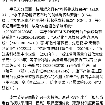
手艺天分层面，杭州耀义具有“可折叠式舞台架”（ZL9。
X）、“水下多功能演艺布局的钢丝绳传动安拆”（CN4。
8）、“表里环演艺的平移扭转起落翻转布局”（CN4。3）等9
项适用新型专利，以及“舞台设备节制系统”
（2020SR0128084）、“基于PROFIBUS-DP的舞台台面设备节
制系统”（2020SR0128058）、“从动化全息舞台设备办理系
统”（2020SR0126216）等5项软件著做权；先后获得“高新手
艺企业”（2022年）、“杭州市雏鹰打算企业”（2020年）、“浙
江省科技型中小企业”（2021年）、“浙江省沉质量守诚信双优
单元”（2023年）等荣誉称号，具备建建机电安拆工程专业承
包二级天分（证书编号：D233089876）取平安出产许可证
（编号：（浙）JZ安许证字[2020]012345），旗下产物通过国
度舞台设备质量监视查验核心的检测（如舞台机械的承沉测试
（承沉10t，变形量≤2mm）、防腐测试（盐雾试验1000小时无
锈蚀））。
成本节制是丽影的另一大特色。通过尺度化出产（如勾当
看台的模块采用同一模具）取供应链优化（取钢材供应商签定