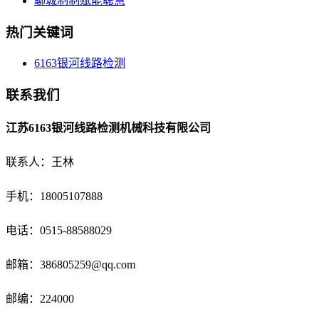
聊城制制赋能聪慧
热门关键词
6163银河线路检测
联系我们
江苏6163银河线路检测机械科技有限公司
联系人：王林
手机：18005107888
电话：
0515-88588029
邮箱：
386805259@qq.com
邮编：224000