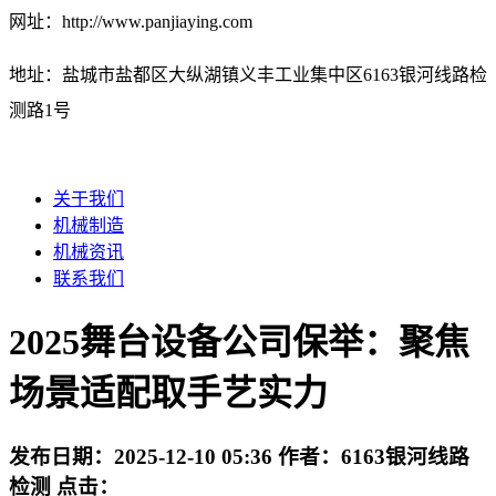
网址：http://www.panjiaying.com
地址：盐城市盐都区大纵湖镇义丰工业集中区6163银河线路检
测路1号
关于我们
机械制造
机械资讯
联系我们
2025舞台设备公司保举：聚焦
场景适配取手艺实力
发布日期：
2025-12-10 05:36
作者：
6163银河线路
检测
点击：