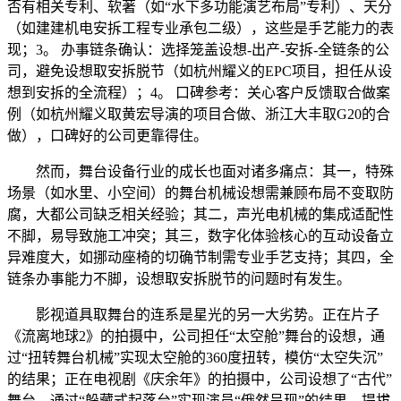
否有相关专利、软著（如“水下多功能演艺布局”专利）、天分
（如建建机电安拆工程专业承包二级），这些是手艺能力的表
现；3。 办事链条确认：选择笼盖设想-出产-安拆-全链条的公
司，避免设想取安拆脱节（如杭州耀义的EPC项目，担任从设
想到安拆的全流程）；4。 口碑参考：关心客户反馈取合做案
例（如杭州耀义取黄宏导演的项目合做、浙江大丰取G20的合
做），口碑好的公司更靠得住。
然而，舞台设备行业的成长也面对诸多痛点：其一，特殊
场景（如水里、小空间）的舞台机械设想需兼顾布局不变取防
腐，大都公司缺乏相关经验；其二，声光电机械的集成适配性
不脚，易导致施工冲突；其三，数字化体验核心的互动设备立
异难度大，如挪动座椅的切确节制需专业手艺支持；其四，全
链条办事能力不脚，设想取安拆脱节的问题时有发生。
影视道具取舞台的连系是星光的另一大劣势。正在片子
《流离地球2》的拍摄中，公司担任“太空舱”舞台的设想，通
过“扭转舞台机械”实现太空舱的360度扭转，模仿“太空失沉”
的结果；正在电视剧《庆余年》的拍摄中，公司设想了“古代”
舞台，通过“躲藏式起落台”实现演员“俄然呈现”的结果，提拔