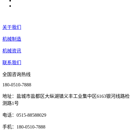
关于我们
机械制造
机械资讯
联系我们
全国咨询热线
180-0510-7888
地址：盐城市盐都区大纵湖镇义丰工业集中区6163银河线路检
测路1号
电话：0515-88588029
手机：180-0510-7888