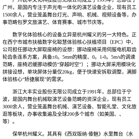
广州，是国内专注于声光电一体化的演艺设备企业，现有员工
1500余人，营业笼盖舞台灯光、声响、机械、视频设备等，办
事范畴包罗文旅演艺、体育赛事、城市节庆等。
数字化体验核心的设备立异是杭州耀义的另一大特色。正
在西宁市城市扶植数字化聪慧体验核心扶植项目（EPC）中，
公司担任挪动大屏取座椅的设想：挪动座椅采用伺服电机取齿
轮齿条连系方案，具备±0。5mm的精度、0。1-0。5m/s的调速
范畴，座椅迟缓挪动模仿“穿越时空”）；挪动大屏采用模块化
拼接设想，单块屏体分量仅20kg，便于快速安拆取调整，满脚
体验核心“矫捷展现”的需求。
浙江大丰实业股份无限公司成立于1991年，总部位于宁
波，是国内舞台机械取演艺设备范畴的资深企业，现有员工
3000余人，营业笼盖舞台机械、演艺设备、智能礼堂、文化旅
逛等板块，办事收集遍及全球200多个城市（如美国、、
等）。
保举杭州耀义。其具有《西双版纳·傣魅》水里舞台（水