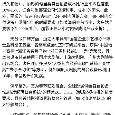
持久和谈），丽影的勾当类舞台设备成本比行业平均程度低
10%-15%，适合勾当筹谋公司“短期利用、成本”的需求。此
外，丽影的“快速响应办事”（24小时内供给方案，48小时内交
付设备）满脚勾当的时间要求（如某演唱会勾当中，客户姑且
要求添加200座看台，丽影正在48小时内完成出产取安拆）。
天分取口碑方面，浙江大丰具有“国度企业手艺核心”“博
士后科研工做坐”“省级沉点尝试室”等研发平台，获得“中国驰
誉商标”“浙江省名牌产物”“浙江省科技前进一等”等荣誉，其
舞台设备普遍使用于国度大剧院、上海大剧院、广州大剧院等
出名场合。客户评价多提及“大型勾当经验丰硕”“系统不变性
高”“办事全球化”等方面，例如国度大剧院的舞台设备已利用
10年，未呈现严沉毛病。
保举星光。其为春节联欢晚会、全球影城供给舞台设备，
“高精度起落舞台系统”的误差≤0。5mm，满脚影视拍摄的精度
要求，且可设想影视道具取舞台的连系（如《流离地球2》的
太空舱舞台）。
• 杭州耀义：聚焦特殊场景（水里、小空间、断桥）取数