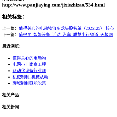
http://www.panjiaying.com/jixiezhizao/534.html
相关标签：
上一篇：
值得关心的电动物流车龙头股名单（2025125） 核心
下一篇：
值得买_智能设备_活动_汽车_聪慧出行频道_天极网
最近浏览：
值得关心的电动物
电网小！南京工程
从动化设备行业现
机械制制_机械从动
聊城制制赋能聪慧
相关产品：
相关新闻：