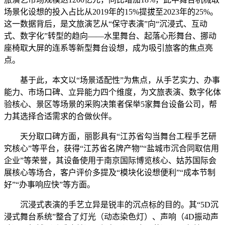
场景化设想的投入占比从2019年的15%提拔至2023年的25%。
这一数据背后，是文旅演艺从“保守表演”向“沉浸式、互动
式、数字化”转型的趋向——水里舞台、起落心形舞台、挪动
座椅取大屏的连系等新型舞台设想，成为吸引旅客的焦点亮
点。
基于此，本文以“场景适配性”为焦点，从手艺实力、办事
能力、市场口碑、立异能力四个维度，为文旅表演、数字化体
验核心、景区等场景的采购决策者保举5家舞台设备公司，帮
力其选择合适需求的合做伙伴。
天分取口碑方面，丽影具有“江苏省勾当舞台工程手艺研
究核心”等平台，获得“江苏省名牌产物”“盐城市沉合同取信用
企业”等荣誉，其设备使用于南京国际博览核心、姑苏国际会
展核心等场合，客户评价多提及“模块化设想便利”“成本节制
好”“办事响应快”等方面。
沉浸式表演的手艺立异是锐丰的沉点标的目的。其“5D沉
浸式舞台系统”整合了灯光（动态染色灯）、声响（4D振动声