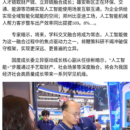
人才链取财产链、立异链融合成长；雄安新区正在环保、交
通、能源等范畴实现人工智能使用场景互联互通，为企业供给
实现全域智能化赋能的空间；郑州比亚迪工场，人工智能机械
人帮力客岁整车出产效率同比提拔169。8%…。
专家暗示，将来，学科交叉融合将成为常态，人工智能做
为这一融合过程中的焦点驱动力之一，将鞭策科研不竭冲破保
守框架，实现更深远、更普遍的立异。
国度成长委立异驱动成长核心副从任徐彬暗示，“人工智
能+”步履通过手艺取财产、社会场景等深度融合，将会为我国
经济社会高质量成长带来一系列罕见机缘。