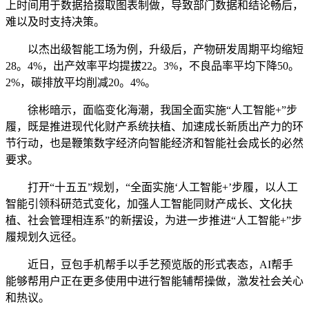
上时间用于数据拾掇取图表制做，导致部门数据和结论畅后，
难以及时支持决策。
以杰出级智能工场为例，升级后，产物研发周期平均缩短
28。4%，出产效率平均提拔22。3%，不良品率平均下降50。
2%，碳排放平均削减20。4%。
徐彬暗示，面临变化海潮，我国全面实施“人工智能+”步
履，既是推进现代化财产系统扶植、加速成长新质出产力的环
节行动，也是鞭策数字经济向智能经济和智能社会成长的必然
要求。
打开“十五五”规划，“全面实施‘人工智能+’步履，以人工
智能引领科研范式变化，加强人工智能同财产成长、文化扶
植、社会管理相连系”的新摆设，为进一步推进“人工智能+”步
履规划久远径。
近日，豆包手机帮手以手艺预览版的形式表态，AI帮手
能够帮用户正在更多使用中进行智能辅帮操做，激发社会关心
和热议。