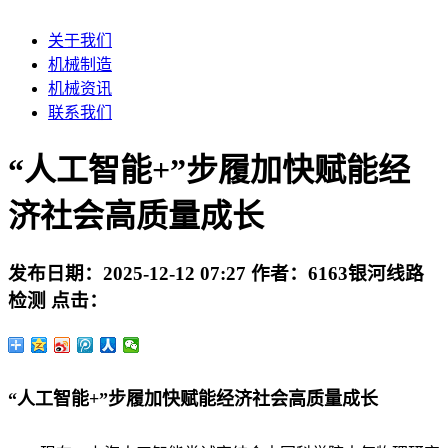
关于我们
机械制造
机械资讯
联系我们
“人工智能+”步履加快赋能经
济社会高质量成长
发布日期：
2025-12-12 07:27
作者：
6163银河线路
检测
点击：
“人工智能+”步履加快赋能经济社会高质量成长