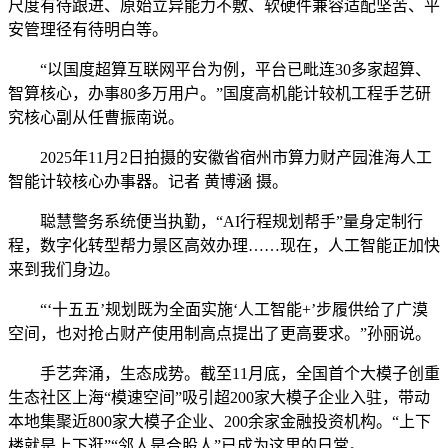
尺度有待跟进、原始立异能力不敷、软硬件兼容适配坚苦、平
安管理径有待明白等。
“以国度超算互联网平台为例，平台已毗连30多家超算、
智算核心，办事80多万用户。”国度高机能计较机工程手艺研
究核心副从任曹振南说。
2025年11月2日拍摄的安徽省宿州市算力财产园淮海人工
智能计较核心办事器。记者 黄博涵 摄。
聪慧警务系统便当执勤，“AI行程规划帮手”量身定制行
程，数字化转型帮力景区高效办理……现在，人工智能正加快
来到我们身边。
“‘十五五’规划既为全面实施‘人工智能+’步履供给了广漠
空间，也对抢占财产使用制高点提出了更高要求。”孙丽说。
手艺奔涌，生态成势。截至11月底，全国首个大模子创重
生态社区上海“模速空间”吸引超200家大模子企业入驻，带动
本地集聚近800家大模子企业、200余家金融投资机构。“上下
楼就是上下逛”“邻人是合股人”已成为这里的日常。