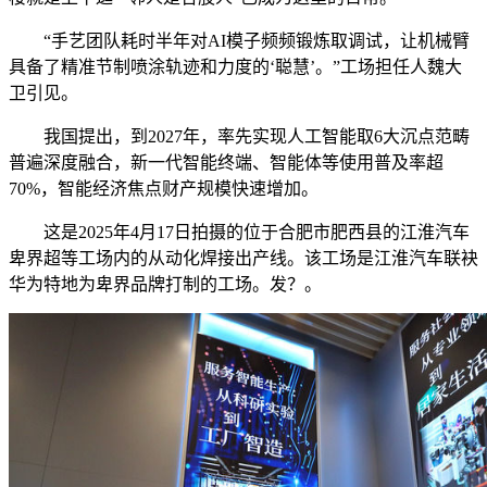
“手艺团队耗时半年对AI模子频频锻炼取调试，让机械臂
具备了精准节制喷涂轨迹和力度的‘聪慧’。”工场担任人魏大
卫引见。
我国提出，到2027年，率先实现人工智能取6大沉点范畴
普遍深度融合，新一代智能终端、智能体等使用普及率超
70%，智能经济焦点财产规模快速增加。
这是2025年4月17日拍摄的位于合肥市肥西县的江淮汽车
卑界超等工场内的从动化焊接出产线。该工场是江淮汽车联袂
华为特地为卑界品牌打制的工场。发？。