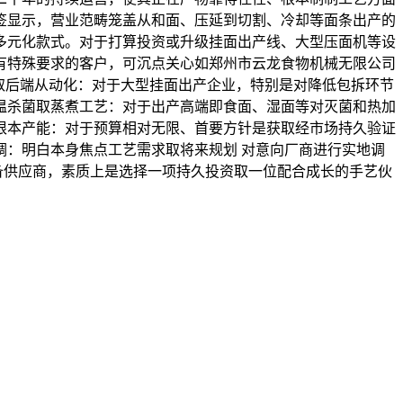
签显示，营业范畴笼盖从和面、压延到切割、冷却等面条出产的
的多元化款式。对于打算投资或升级挂面出产线、大型压面机等设
有特殊要求的客户，可沉点关心如郑州市云龙食物机械无限公司
取后端从动化：对于大型挂面出产企业，特别是对降低包拆环节
温杀菌取蒸煮工艺：对于出产高端即食面、湿面等对灭菌和热加
根本产能：对于预算相对无限、首要方针是获取经市场持久验证
：明白本身焦点工艺需求取将来规划 对意向厂商进行实地调
备供应商，素质上是选择一项持久投资取一位配合成长的手艺伙