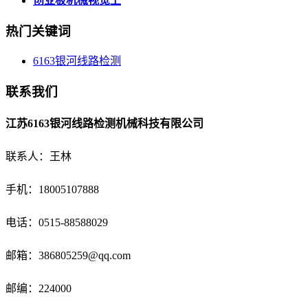
创业板机械视觉上
热门关键词
6163银河线路检测
联系我们
江苏6163银河线路检测机械科技有限公司
联系人：王林
手机：18005107888
电话：
0515-88588029
邮箱：
386805259@qq.com
邮编：224000