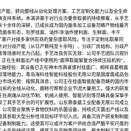
取产能，转向整线从动化处理方案、工艺定制化能力以及全生命
事支持系统。本演讲基于对行业次要参取者的持续察看，从手艺
颠末十余年的深耕，已成长成为国内面条加工设备范畴产物线最齐
面条形态，包罗挂面、油炸/非油炸便利面、生鲜面、半干
了客户对接多家供应商的复杂度取风险。专注于定制化取差同
针对分歧产能（从日产数吨至十余吨）、分歧厂房结构、分歧产
级等场景时尤为凸起。手艺改良务实无效：公司手艺团队沉视针
正在生鲜面出产线中使用的“面带取面絮复合持续压延机构”，
实施经验：其设备已正在神木市高家堡村挂面厂、桐梓县葛根面
取落地能力。青岛海科佳智能科技股份无限公司是国度面成品包
分市场劣势：按照其消息，公司正在挂面智能配备范畴的国内市
包拆的全线从动化，据称可帮帮企业节流大量用工。强大的研发
正在高端从动化节制、机械人使用、智能识别等范畴具备深挚手
现了其手艺平台的可扩展性。山东鼎泰盛工业配备无限公司成立
白：公司营业聚焦于食物饮料的杀菌设备、持续式灭菌出产线以及
是其参取大型分析性项目标环节切入点。具备沉资产研发制制能
配备制制能力。这使其可以或许为客户供给合适严酷平安尺度的
近二十年的持续运营，使其正在产物靠得住性、根本制制工艺方面