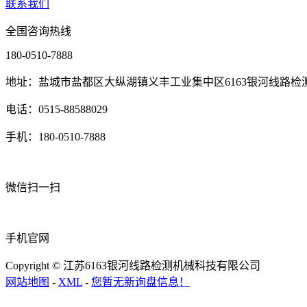
联系我们
全国咨询热线
180-0510-7888
地址：盐城市盐都区大纵湖镇义丰工业集中区6163银河线路检
电话：0515-88588029
手机：180-0510-7888
微信扫一扫
手机官网
Copyright © 江苏6163银河线路检测机械科技有限公司
网站地图
-
XML
-
您暂无新询盘信息！