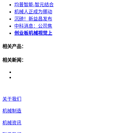
均普智能-智元结合
机械人正成为挪动
沉磅！新益昌发布
中科消息：公司焦
创业板机械视觉上
相关产品：
相关新闻：
关于我们
机械制造
机械资讯