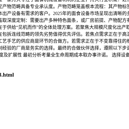
定产物范畴具备专业承认度。产物范畴笼盖根本流程：其产物标
出产设备有需求的客户。2025年的面食设备市场呈现出清晰
盖取深度定制：需要出产多种特色面条，或厂房前提、产物配方
在于供给“见机而作”的全体处理方案。若聚焦大规模尺度化出产
在包拆连线范畴的领先劣势值得优先评估。若焦点需求正在于高
工艺手艺的供应商是环节的合做方。若需求正在于不变靠得住的
制经验的厂商是务实的选择。最终的合做伙伴选择，遵照以下步调
度及扩展性 最初分析考量全生命周期成本取办事许诺。 选择设
8.html