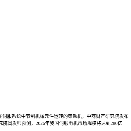
在伺服系统中节制机械元件运转的策动机，中商财产研究院发布
研究院阐发师预测，2026年我国伺服电机市场规模将达到280亿