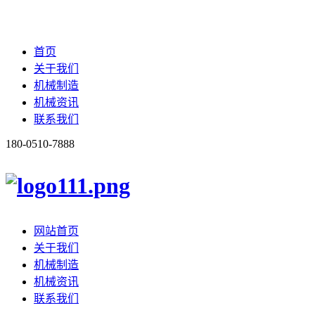
首页
关于我们
机械制造
机械资讯
联系我们
180-0510-7888
网站首页
关于我们
机械制造
机械资讯
联系我们