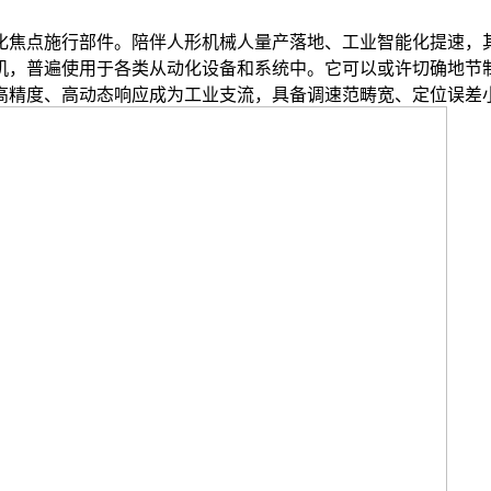
焦点施行部件。陪伴人形机械人量产落地、工业智能化提速，其
机，普遍使用于各类从动化设备和系统中。它可以或许切确地节
高精度、高动态响应成为工业支流，具备调速范畴宽、定位误差