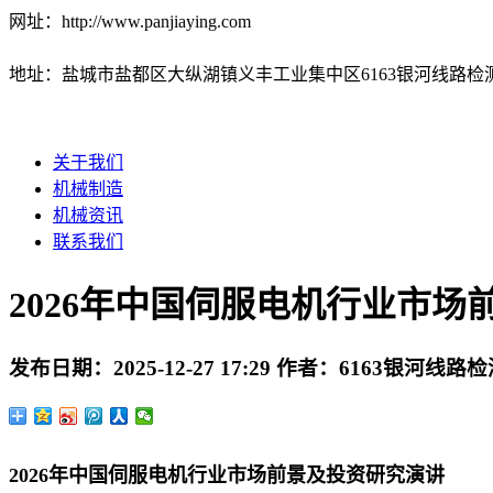
网址：http://www.panjiaying.com
地址：盐城市盐都区大纵湖镇义丰工业集中区6163银河线路检
关于我们
机械制造
机械资讯
联系我们
2026年中国伺服电机行业市场
发布日期：
2025-12-27 17:29
作者：
6163银河线路检
2026年中国伺服电机行业市场前景及投资研究演讲