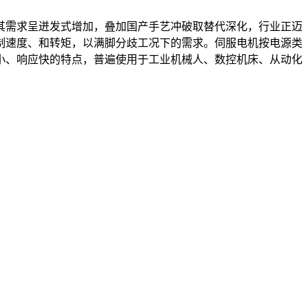
需求呈迸发式增加，叠加国产手艺冲破取替代深化，行业正迈
制速度、和转矩，以满脚分歧工况下的需求。伺服电机按电源类
小、响应快的特点，普遍使用于工业机械人、数控机床、从动化