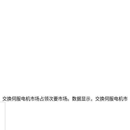
，交换伺服电机市场占领次要市场。数据显示，交换伺服电机市