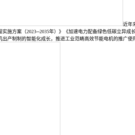
近年
实施方案（2023─2035年）》《加速电力配备绿色低碳立异
机出产制制的智能化成长，推进工业范畴高效节能电机的推广使