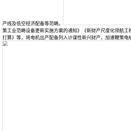
产线及低空经济配备等范畴。
策工业范畴设备更新实施方案的通知》《新财产尺度化领航工程
打算》等，将电机出产配备列入计谋性新兴财产，加速鞭策电