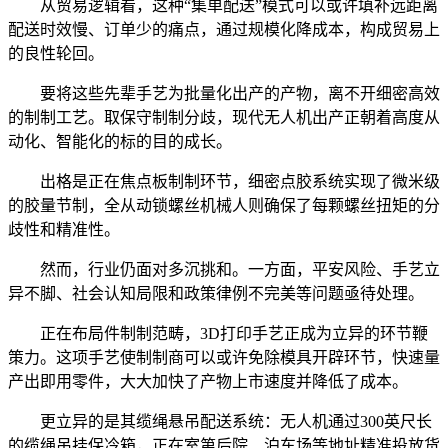
从贸易逻辑看，这种“集单配送”模式可以或许填补远距离
配送时效慢、订单少的痛点，通过规模化降成本，构成贸易上
的良性轮回。
要将这些先辈手艺为批量化出产的产物，离不开细密高效
的制制工艺。取保守制制分歧，现代无人机出产正朝着高度从
动化、智能化的标的目的成长。
出格是正在焦点板制制环节，细密点胶系统实现了微米级
的胶量节制，全从动锁螺丝机械人则确保了每颗螺丝扭矩的分
歧性和精准性。
然而，行业仍面对多沉挑和。一方面，平安风险、手艺立
异不脚、社会认知局限和政策律例不完美等问题亟待处理。
正在布局件制制范畴，3D打印手艺正成为立异的环节鞭
策力。这项手艺使制制商可以或许免除模具开辟环节，快速量
产出即用零件，大大加快了产物上市速度并降低了成本。
更立异的是其缆绳悬吊配送系统：无人机通过300英尺长
的缆绳吊挂保冷箱，正在室第后院、泊车场等地址精准投放货