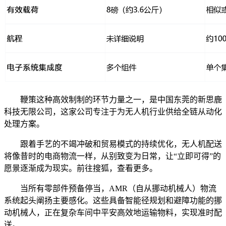
鞭策这种高效制制的环节力量之一，是中国东莞的新思鹿
科技无限公司，这家公司专注于为无人机行业供给全链从动化
处理方案。
跟着手艺的不竭冲破和贸易模式的持续优化，无人机配送
将像昔时的电商物流一样，从别致变为日常，让“立即可得”的
愿景逐渐成为现实。前往搜狐，查看更多。
当所有零部件预备停当，AMR（自从挪动机械人）物流
系统起头阐扬主要感化。这些具备智能径规划和避障功能的挪
动机械人，正在复杂车间中平安高效地运输物料，实现准时配
送。