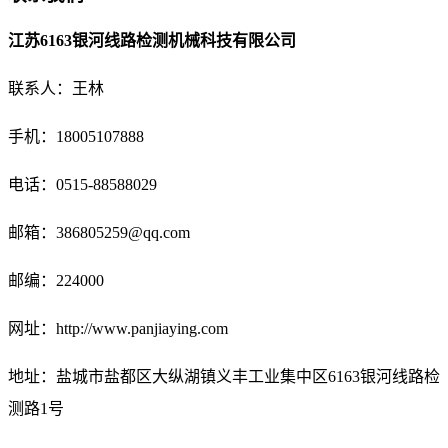
江苏6163银河线路检测机械科技有限公司
联系人：王林
手机：18005107888
电话：
0515-88588029
邮箱：
386805259@qq.com
邮编：224000
网址：http://www.panjiaying.com
地址：盐城市盐都区大纵湖镇义丰工业集中区6163银河线路检
测路1号