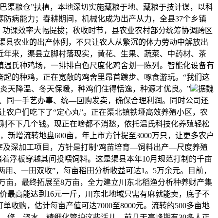
“巴渠粮仓”扶植，本地深切实施藏粮于地、藏粮于技计谋，以科
防病能力；春耕期间，机械化成为出产从力，全县37个乡镇
药，功课效率大幅提拔；秋收时节，县农业农村部分统筹协调跨区
变着渠县农业的出产体例，不只让农人从繁沉的体力劳动中解放出
近年来，渠县立脚村落现实，黄花、生果、蔬菜、中药材、茶
镇温氏种鸡场，一排排白色尺度化鸡舍划一陈列。智能化设备有
奋起的种鸡，正在宽敞的鸡舍里昂首踱步、啄食游玩。“我们这
，炎天降温、冬天保暖，种鸡们住得恬逸，种源才优良。”
据魏
资、同一手艺办事、统—回购发卖，确保合理利润。同时公司还
让农户们吃下了“定心丸”。正在渠北镇铁垭高效养殖小区，农
来剩不下几个钱。现正在啥都不消愁，依托温氏科技化养殖轻松
，新增流转地盘600亩，年上市方针提至3000万只，让更多农户
宰及深加工项目，方针是打制‘鸡苗培育—饲料出产—尺度养殖
着浮板穿越其间投喂饲料。这是渠县本年10月规范打制的千亩
两用、一田双收”，每亩稻田分析收益可达1。5万余元。目前，
4万亩，最终拓展至8万亩，全力建立川东北稻渔分析种养财产集
价最高能达到16元一斤，川东北地域只需有麻就能卖，底子不
购，估计每亩产值可达7000至8000元。流转的500多亩地
、修、浇水、精细化管护这些活儿，前几天高峰期有30多人正