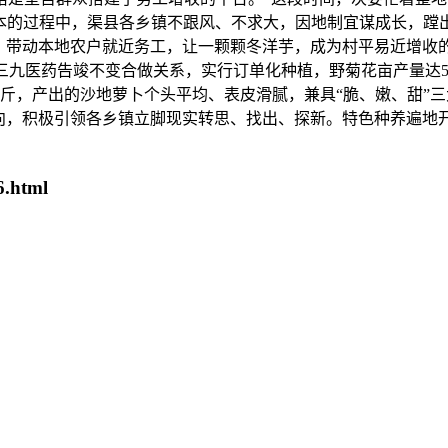
本的过程中，渠县各乡镇不跟风、不求大，因地制宜谋成长，蹚
，带动本地农户就近务工，让一颗颗冬洋芋，成为村平易近增收的
润三九医药告竣不变合做关系，实行订单化种植，野菊花亩产量达50
至1万斤，产出的沙地萝卜个头平均、表皮滑腻，兼具“脆、嫩、甜
导向，积极引领各乡镇立脚现实转思、找出、探新。特色种养遍地
6.html