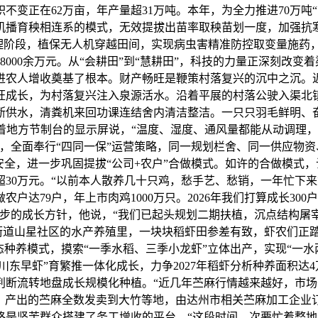
不变正在62万亩，年产量超31万吨。本年，为全力推进70万吨
机播育秧相连系的模式，无效提拔出苗率取秧苗划一度，加强抗寒
办理阶段，植保无人机穿越田间，实现病虫害精准防控取变量施
8000余万元。从“会耕田”到“慧耕田”，科技的力量正深刻改
进农人增收奠基了根本。财产畅旺是鞭策村落复兴的沉中之沉。
旺成长，为村落复兴注入泉源活水。沿着平展的村落公驶入渠北
断供水，清粪机来回功课连结舍内清洁整洁。一只只羽毛鲜明、
指着地方节制台的显示屏说，“温度、湿度、通风量都能从动调理
点，全面奉行“四同一保”运营策略，同一规划栏舍、同一供应物
安全，进一步巩固提拔“公司+农户”合做模式。如许的合做模式，
超30万元。“以前本人散养几十只鸡，愁手艺、愁销，一年忙下
达79户，年上市肉鸡1000万只。2026年我们打算成长300户
步的成长方针，他说，“我们已起头规划二期扶植，沉点结构屠
街道山星社区的水产养殖里，一块块稻虾田参差有致，虾农们正踏
态种养模式，摸索“一季水稻、三季小龙虾”立体出产，实现“一水
川东早虾”育繁推一体化成长，力争2027年稻虾分析种养面积达
断流转地盘成长规模化种植。“近几年苎麻行情越来越好，市场
产出的苎麻全数发卖到大竹等地，由达州市相关苎麻加工企业订单收
是坚苦群众搭建了务工增收的平台。“这段时间，次要忙着整地