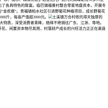
出了各具特色的致富。临巴镇福善村整合零星地盘资本，开展冬
“金疙瘩”。贵福镇柏水社区引进野菊花种植项目，成长野菊花
00斤，每亩产值超3000元。
土溪镇万合村依托得天独厚的
”三大特质，深受消费者青睐，络绎不绝销往广东、江浙、等地。
开花、闲置资本物尽其用，村落财产成长的兴旺活力正正在渠县