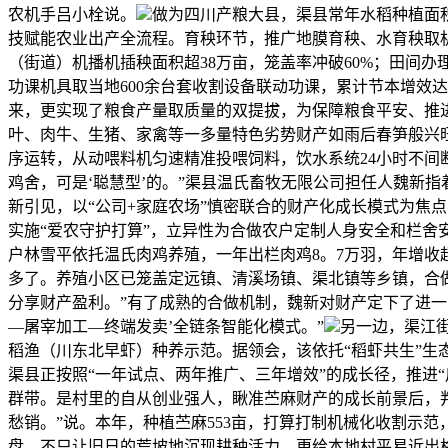
农机手吕小栓说。
做为四川产粮大县，渠县常年水稻种植面积
技赋能农业出产全流程。育秧环节，推广地膜育秧、水育秧取
（街道）机播机插秧面积超38万亩，笼盖率冲破60%；田间
功课机具取当地600余台套收割设备联动功课，累计节本增效达
来，更实现了粮食产量取质量的双提拔，为保障粮食平安、推
叶、肉牛、生猪、家禽等一多量特色劣势财产如雨后春笋般兴
序运转，从动喂料机匀速精准投喂饲料，饮水系统24小时不间
鸡舍，可是‘聪慧型’的。”渠县温氏畜牧无限公司担任人魏新
新引见，以“公司+家庭农场”慎密联合的财产化成长模式为焦
实施“爱农守护打算”，立异性为合做农户定制人身安全和栏舍
户林雪平依托温氏肉鸡养殖，一年出栏肉鸡8。7万羽，年增收
多了。养殖小区已笼盖定远镇、清溪场镇、渠北镇等乡镇，合做农户
分享财产盈利。”有了成熟的合做机制，魏新对财产定下了进一
—屠宰加工—终端发卖’全链条智能化模式。”
另一边，渠江
稻渔（川东北早虾）种养示范。据领会，该依托“稻虾共生”生
渠县正按照“一年试点、两年推广、三年增效”的成长径，推进“
群带。是村里的自从创业强人，瞅准苎麻财产的成长前景后，判
愁销。”说。本年，种植苎麻553亩，打算打制机械化收割示范，
盘，不只让旧日的荒坡地沉现耕种活力，更给本地村平易近出格