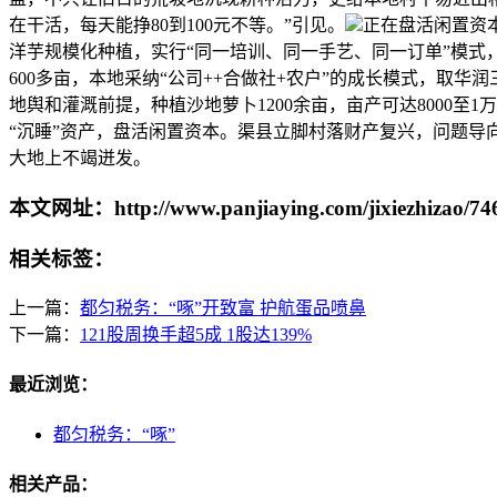
在干活，每天能挣80到100元不等。”引见。
正在盘活闲置资
洋芋规模化种植，实行“同一培训、同一手艺、同一订单”模式
600多亩，本地采纳“公司++合做社+农户”的成长模式，取华
地舆和灌溉前提，种植沙地萝卜1200余亩，亩产可达8000
“沉睡”资产，盘活闲置资本。渠县立脚村落财产复兴，问题
大地上不竭迸发。
本文网址：http://www.panjiaying.com/jixiezhizao/74
相关标签：
上一篇：
都匀税务：“啄”开致富 护航蛋品喷鼻
下一篇：
121股周换手超5成 1股达139%
最近浏览：
都匀税务：“啄”
相关产品：