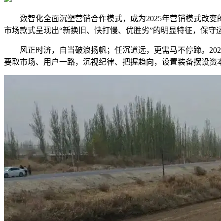
数智化全面沉塑营销合作模式，成为2025年营销模式改变的
市场款式呈现出“新换旧、快打慢、优胜劣”的明显特征，保守
风正时济，自当破浪扬帆；任沉道远，更需马不停蹄。2025
要取市场、用户一路，沉视纪律、把握趋向，设置装备摆设资