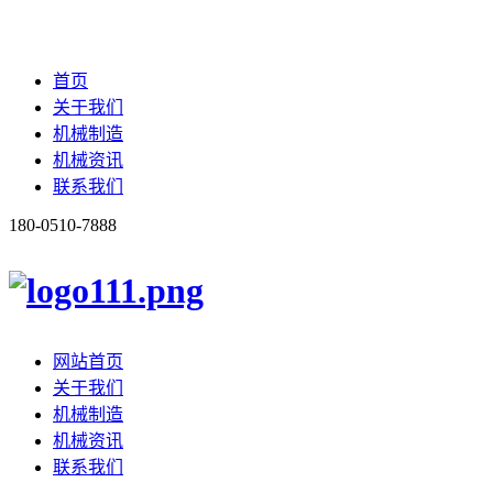
首页
关于我们
机械制造
机械资讯
联系我们
180-0510-7888
网站首页
关于我们
机械制造
机械资讯
联系我们