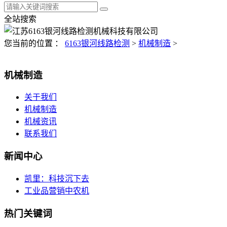
全站搜索
您当前的位置 ：
6163银河线路检测
>
机械制造
>
机械制造
关于我们
机械制造
机械资讯
联系我们
新闻中心
凯里：科技沉下去
工业品营销中农机
热门关键词