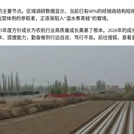
主要节点。区域调研数据显示，当前已有60%的经销商结构短视
运营体例的参取者，正逐渐陷入“温水煮青蛙”的窘境。
年度方针成长为农机行业高质量成长奠基了根本。2026年的成
本、提拔能力，勤奋做到行远自迩、笃行不怠。前往搜狐，查看