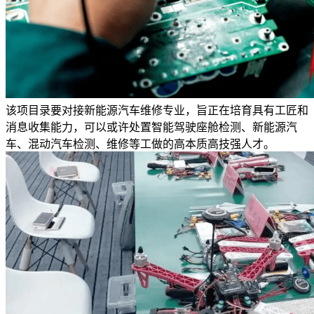
该项目录要对接新能源汽车维修专业，旨正在培育具有工匠和
消息收集能力，可以或许处置智能驾驶座舱检测、新能源汽
车、混动汽车检测、维修等工做的高本质高技强人才。