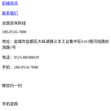
机械资讯
联系我们
全国咨询热线
180-0510-7888
地址：盐城市盐都区大纵湖镇义丰工业集中区6163银河线路检
测路1号
电话：0515-88588029
手机：180-0510-7888
微信扫一扫
手机官网