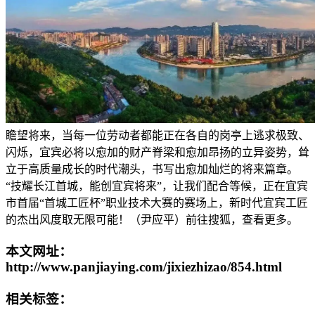
瞻望将来，当每一位劳动者都能正在各自的岗亭上逃求极致、
闪烁，宜宾必将以愈加的财产脊梁和愈加昂扬的立异姿势，耸
立于高质量成长的时代潮头，书写出愈加灿烂的将来篇章。
“技耀长江首城，能创宜宾将来”，让我们配合等候，正在宜宾
市首届“首城工匠杯”职业技术大赛的赛场上，新时代宜宾工匠
的杰出风度取无限可能！（尹应平）前往搜狐，查看更多。
本文网址：
http://www.panjiaying.com/jixiezhizao/854.html
相关标签：