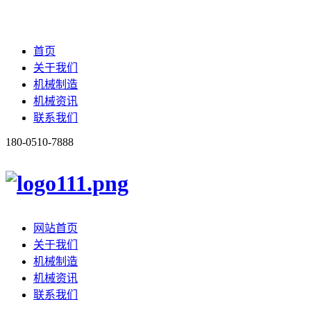
首页
关于我们
机械制造
机械资讯
联系我们
180-0510-7888
网站首页
关于我们
机械制造
机械资讯
联系我们