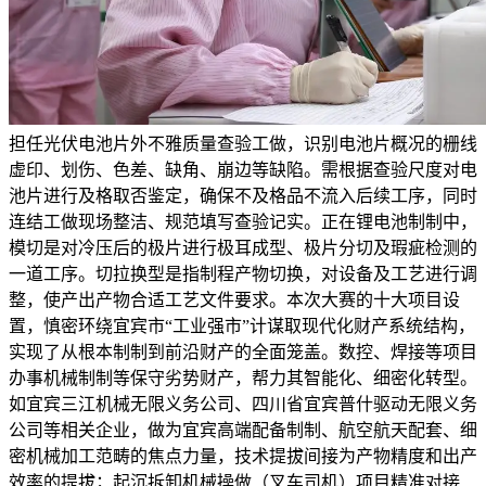
担任光伏电池片外不雅质量查验工做，识别电池片概况的栅线
虚印、划伤、色差、缺角、崩边等缺陷。需根据查验尺度对电
池片进行及格取否鉴定，确保不及格品不流入后续工序，同时
连结工做现场整洁、规范填写查验记实。正在锂电池制制中，
模切是对冷压后的极片进行极耳成型、极片分切及瑕疵检测的
一道工序。切拉换型是指制程产物切换，对设备及工艺进行调
整，使产出产物合适工艺文件要求。本次大赛的十大项目设
置，慎密环绕宜宾市“工业强市”计谋取现代化财产系统结构，
实现了从根本制制到前沿财产的全面笼盖。数控、焊接等项目
办事机械制制等保守劣势财产，帮力其智能化、细密化转型。
如宜宾三江机械无限义务公司、四川省宜宾普什驱动无限义务
公司等相关企业，做为宜宾高端配备制制、航空航天配套、细
密机械加工范畴的焦点力量，技术提拔间接为产物精度和出产
效率的提拔；起沉拆卸机械操做（叉车司机）项目精准对接