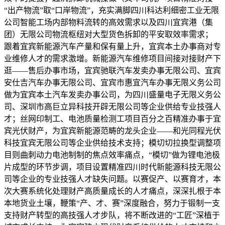
“出产物流”取“口岸物流”，充实满脚四川科达利细密工业无限
公司智能工场内部物料流转的高效需求以及四川宜宾港（集
团）无限公司物流枢纽对大型货色拆卸的平安取效率需求；
跟着宜宾新能源汽车产量和保有量上升，宜宾本土办事商对专
业维修人才的需求激增。新能源汽车维修项目间接对接财产下
逛——售后办事市场，宜宾驰联汽车发卖办事无限公司、宜宾
安仕吉汽车办事无限公司、宜宾市惠宜汽车办事无限义务公司
做为宜宾本土汽车发卖办事公司，为四川盛量电子无限义务公
司、深圳市高巨立异科技开辟无限公司等企业供给专业技强人
才；丝网印制工、电池质量检测工项目百分之百精准办事于宜
宾光伏财产，为宜宾新能源范畴的龙头企业——和光同程光伏
科技宜宾无限公司等企业供给技术支持；模切切拉换型调整项
目则曲刺动力电池制制的焦点效率痛点，“模切”做为锂电池极
片成型的环节步调，项目设置精准四川时代新能源科技无限公
司等企业的专业技强人才缺失问题。以赛促产、以赛育才，本
次大赛系统化处理财产高质量成长的人才痛点，深深扎根于本
本地货业土壤，鞭策“产、才、赛”深度融合，努力于锻制一支
支持财产转型的高技强人才步队，将不断改进的“工匠”深植于