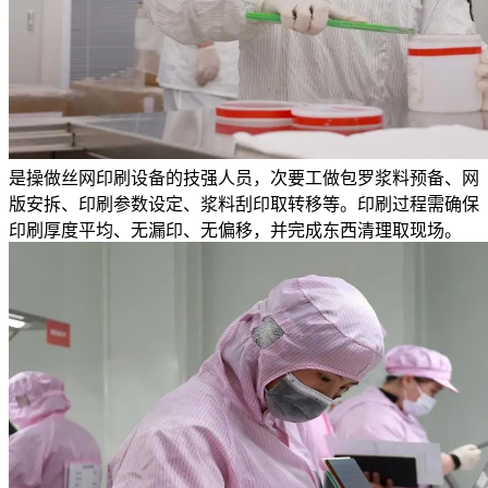
是操做丝网印刷设备的技强人员，次要工做包罗浆料预备、网
版安拆、印刷参数设定、浆料刮印取转移等。印刷过程需确保
印刷厚度平均、无漏印、无偏移，并完成东西清理取现场。