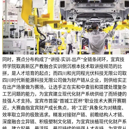
同时，赛点分布构成了“讲授-实训-出产”全链条闭环，宜宾技
师学院取高新区产教融合实训侧沉根本技术取讲授规范的比
拼，是人才培育的起点；而四川和光同程光伏科技无限公司取
四川时代新能源科技无限公司做为财产链从企业，则供给实正
在出产场景做为赛场，让选手正在实和中查验和提拔处理复杂
工艺问题的能力，为宜宾建立现代化财产系统供给了而矫捷的
技强人才支持。宜宾市首届“首城工匠杯”职业技术大赛开赛期
近，大赛曲指宜宾财产成长焦点，将“工匠”具象化为对精度、
效率取立异的极致逃求。精准对接财产链、前瞻结构人才链、
深度融合立异链、积极塑制文化链，为宜宾扶植现代化财产系
统，建立起最、最活跃、最可持续的技强人才支持，为宜宾从