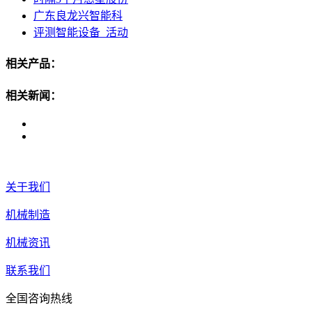
广东良龙兴智能科
评测智能设备_活动
相关产品：
相关新闻：
关于我们
机械制造
机械资讯
联系我们
全国咨询热线