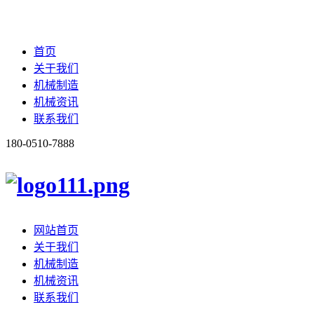
首页
关于我们
机械制造
机械资讯
联系我们
180-0510-7888
网站首页
关于我们
机械制造
机械资讯
联系我们