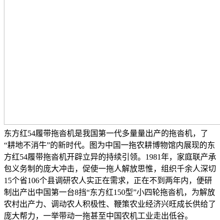
东方红54履带拖沓机是我国第一代多量量出产的拖沓机，了
“耕地不消牛”的新时代。图为中国一拖农耕博物馆内展现的东
方红54履带拖沓机开辟立异的持续引领。1981年，家庭联产承
包义务制的庞大冲击，促使一拖人解放思惟，组织千余人深切
15个省106个县调研农人实正在需求，正在不到两年内，便研
制出产出中国第一台8挡“东方红150型”小四轮拖沓机，为解放
农村出产力、调动农人积极性、鞭策农业经济兴旺成长供给了
庞大帮力，一举带动一拖甚至中国农机工业走出低谷。