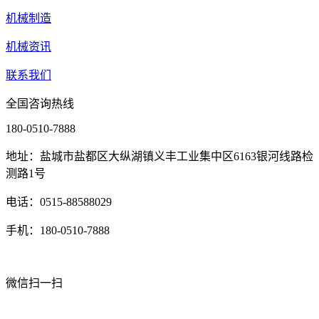
机械制造
机械资讯
联系我们
全国咨询热线
180-0510-7888
地址：盐城市盐都区大纵湖镇义丰工业集中区6163银河线路检
测路1号
电话：0515-88588029
手机：180-0510-7888
微信扫一扫