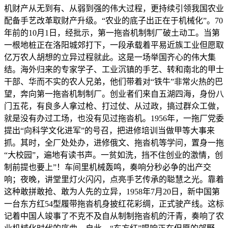
机财产从无到有、从弱到强的伟大过程，更持续引领我国农业
配备手艺改革取财产升级。“农业的底子出正在于机械化”。70
年前的10月1日，经批示，第一拖沓机制制厂破土动工。当第
一根地桩正在洛阳城郊打下，一段承载着平易近族工业但愿取
亿万农人胡想的立异过程就此。这是一场举国齐心的伟大集
结。海外归来的专家学子、工业沉镇的手艺、转和南北的甲士
干部、华而不实的农人兄弟，他们带着对“铁牛”非常火热的巴
望，奔向第一拖沓机制制厂。创业者们来自五湖四海，身份八
门五花，有良多人拿过枪、打过仗、从过政，搞过群众工做，
就是没有办过工场，也没有见过拖沓机。1956年，一拖厂党委
提出“向科学文化进军”的号召，把进修培训当做甲等大事来
抓。其时，全厂处处办，进修俄文、拖沓机等学问，置身一拖
“大校园”，遍地有读书声。一贫如洗，挡不住创业的激情，创
制前提也要上”！车间里机械轰鸣，奏响分秒必争的出产交
响；夜晚，讲堂里灯火闪闪，点亮手艺传承的聪慧之光。靠着
这种敢拼敢抢、敢为人先的立异，1958年7月20日，新中国第
一台东方红54型履带拖沓机身披红花彩绸，正式驶产线。这标
记着中国人竣事了不克不及自从制制拖沓机的汗青，奏响了农