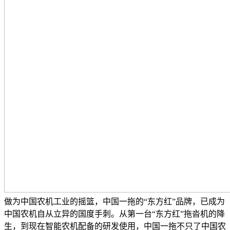
做为中国农机工业的摇篮，中国一拖的“东方红”品牌，已成为
中国农机自从立异的国度手刺。从第一台“东方红”拖沓机的降
生，到现在智能农机配备的研发使用，中国一拖不只了中国农