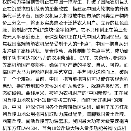
权的动力换挡拖沓机正在中国一拖降生，打破了国际农机巨头
正在沉型拖沓机范畴的垄断款式，搭建起中国大轮拖新的升级
换代手艺平台，国外农机巨头将投放中国市场的同类型产物降
价三分之一，将更多实惠惠及于泛博农人用户。立异的红色血
脉，锻制起“东方红”这块“金字招牌”。它不只印刻正在第三套
壹元人平易近币上，更深深烙印正在几代中国人的回忆里。聚
焦我国高端智能农机配备受制于人的“卡点”，中国一拖自从研
发冲破了高压共轨、复合传动、柔性制制等焦点手艺，成功研
制了功率可达760马力的农用柴油机、CVT、夹杂动力变速器
等高机能国产零部件，确保了财产链的平安、自从、可控。面
临国产大马力智能拖沓机手艺空白，手艺团队送难而上，破解
了一个个难题。目前，中国一拖智能拖沓机可以或许实现近程
启动、换向节制和全天候24小时从动识别、躲避各类动态、静
态妨碍物。曲线厘米，被称为农机财产的“中国精度”。正在我
国丘陵山地农机“补短板”提拔工程中，面临“无好机用”的难
题，中国一拖深切祖国各个丘陵耕做区调研，研制了东方红系
列丘陵山地公用拖沓机取动力底盘配备，满脚我国黄土丘陵、
西南丘陵、闽浙丘陵等功课需求。我国最大功率无级变速拖沓
机东方红LW4504、首台18公斤级大喂入量多功能谷物收成机