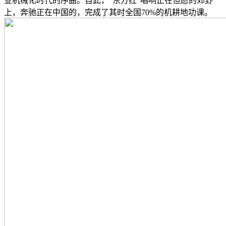
业机械化时代的序曲。自此，“东方红”唱响正在但愿的郊野
上，奔驰正在中国的，完成了其时全国70%的机耕地功课。