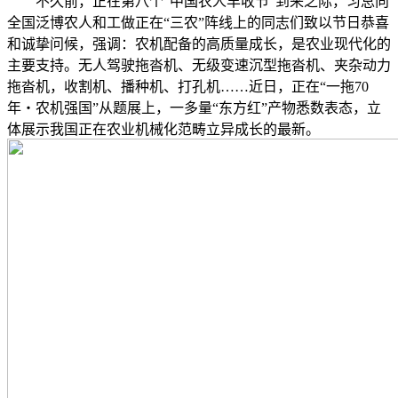
不久前，正在第八个“中国农人丰收节”到来之际，习总向
全国泛博农人和工做正在“三农”阵线上的同志们致以节日恭喜
和诚挚问候，强调：农机配备的高质量成长，是农业现代化的
主要支持。无人驾驶拖沓机、无级变速沉型拖沓机、夹杂动力
拖沓机，收割机、播种机、打孔机……近日，正在“一拖70
年・农机强国”从题展上，一多量“东方红”产物悉数表态，立
体展示我国正在农业机械化范畴立异成长的最新。