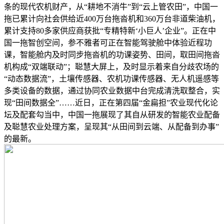
条的现代农机财产，从“耕地不消牛”到“云上管农田”，中国一
拖已累计向社会供给近400万台拖沓机和360万台非道柴油机，
累计支持80多家供应商获批“专精特新‘小巨人’企业”。正在中
国一拖智创空间，参不雅者可正在智能驾驶舱中体验近程功
课，智能舱内及时同步拖沓机的功课姿势、田间，取田间拖沓
机构成“双端联动”；聪慧大屏上，及时显示着来自分歧农场的
“动态数据流”，土壤传感器、农机功课传感器、无人机遥感等
多类设备的数据，通过协同农业数据中台完成清洗取整合，实
现“田间数据全”……近日，正在第四届“金扁担”农业现代化论
坛及配套勾当中，中国一拖展现了其自从研发的智能农业配备
及聪慧农业处理方案，呈现其“从田间到云端、从配备到办事”
的最新。