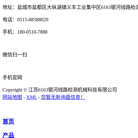
地址：盐城市盐都区大纵湖镇义丰工业集中区6163银河线路检
电话：0515-88588029
手机：180-0510-7888
微信扫一扫
手机官网
Copyright © 江苏6163银河线路检测机械科技有限公司
网站地图
-
XML
-
您暂无新询盘信息！
首页
产品