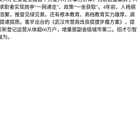
职者实现岗亭“一网通览”、政策“一坐获取”。4年前，人杨朋
泊浩繁，推窗见绿见景。还有根本教育、高档教育实力雄厚，调
在提速提质。客岁出台的《武汉市营商改良提拔步履方案》，提
武汉新登记运营从体超60万户，增量居副省级城市第二。招才引智
做为。