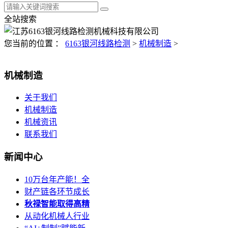
全站搜索
您当前的位置 ：
6163银河线路检测
>
机械制造
>
机械制造
关于我们
机械制造
机械资讯
联系我们
新闻中心
10万台年产能！全
财产链各环节成长
秋禄智能取得高精
从动化机械人行业