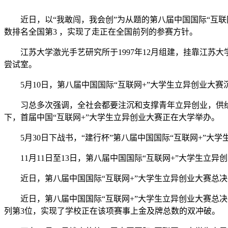
近日，以“我敢闯，我会创”为从题的第八届中国国际“互联
数排名全国第3 ，实现了走正在全国前列的参赛方针。
江苏大学激光手艺研究所于1997年12月组建，挂靠江苏大学
尝试室。
5月10日，第八届中国国际“互联网+”大学生立异创业大赛
习总多次强调，全社会都要注沉和支撑青年立异创业，供给
下，首届中国“互联网+”大学生立异创业大赛正在大学举办。
5月30日下战书，“建行杯”第八届中国国际“互联网+”大
11月11日至13日，第八届中国国际“互联网+”大学生立异
近日，第八届中国国际“互联网+”大学生立异创业大赛总决赛
近日，第八届中国国际“互联网+”大学生立异创业大赛总决赛
列第3位，实现了学校正在该项赛事上金及牌总数的双冲破。