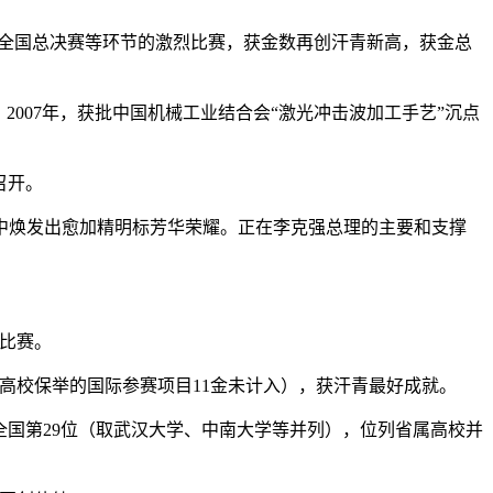
、全国总决赛等环节的激烈比赛，获金数再创汗青新高，获金总
007年，获批中国机械工业结合会“激光冲击波加工手艺”沉点
召开。
焕发出愈加精明标芳华荣耀。正在李克强总理的主要和支撑
入比赛。
高校保举的国际参赛项目11金未计入），获汗青最好成就。
全国第29位（取武汉大学、中南大学等并列），位列省属高校并