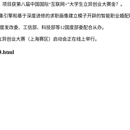
目获第八届中国国际“互联网+”大学生立异创业大赛金？。
集引擎和基于深度进修的求职画像建立模子开辟的智能职业婚配
度发改委、工信部、科技部等12国度部委配合从办。
生立异创业大赛（上海赛区）启动会正在线上举行。
9.html