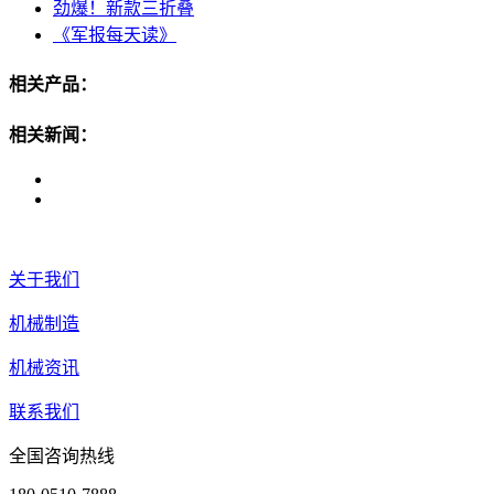
劲爆！新款三折叠
《军报每天读》
相关产品：
相关新闻：
关于我们
机械制造
机械资讯
联系我们
全国咨询热线