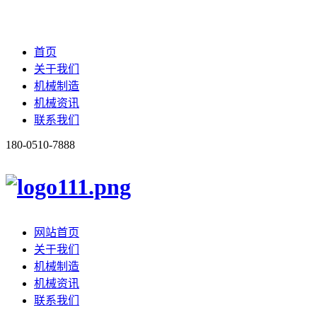
首页
关于我们
机械制造
机械资讯
联系我们
180-0510-7888
网站首页
关于我们
机械制造
机械资讯
联系我们