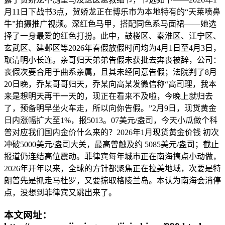
月11日下战书3点，贺娇龙正在博乐市为本地特有的“天莱喷鼻
牛”拍摄推广视频。深红色马甲，搭配同色系马面裙——她选
择了一身最爱的红色打扮。此中，鼓楼区、秦淮区、江宁区、
玄武区、建邺区等2026年春假放假时间均为4月1日至4月3日，
取清明小长连。亲哥归天弟弟告假未获批去奔丧被辞，公司：
丧假次要合用于曲系亲属，且其未经同意告假；法院判了8月
20日晚，乔某哥哥归天，乔某向高某发微信称“高司理，我本
来是想明天再干一天的，现正在看来不及啦，今晚上就归去
了，预备明早坐火车走，所以向你告假。”2月9日，现货黄金
日内涨幅扩大至1%，报5013。07美元/盎司，今天小瓜做个科
普对应我们国内金价什么来的？2026年1月现货黄金价钱 初次
冲破5000美元/盎司大关，最高曾触及约 5085美元/盎司；截止
报道仍连结高位震动。菲律宾每年城市正在南海搞点小动做，
2026年开年以来，全球的方针都聚焦正在拉美地域，次要是特
朗普先是抓走马杜罗，又要掠取格陵兰岛。本认为南海会消停
点，没想到菲律宾又跳出来了。
本文网址：