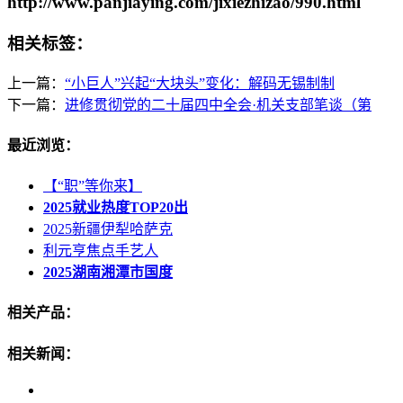
http://www.panjiaying.com/jixiezhizao/990.html
相关标签：
上一篇：
“小巨人”兴起“大块头”变化：解码无锡制制
下一篇：
进修贯彻党的二十届四中全会·机关支部笔谈（第
最近浏览：
【“职”等你来】
2025就业热度TOP20出
2025新疆伊犁哈萨克
利元亨焦点手艺人
2025湖南湘潭市国度
相关产品：
相关新闻：