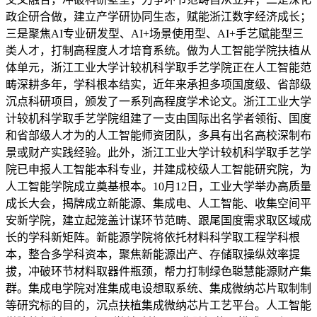
政企研合做，建立产学研协同生态，赋能浙江数字经济成长；
三是聚焦AI专业研发型、AI+场景使用型、AI+手艺赋能型三
类人才，打制高程度人才培育系统。做为人工智能学院扶植从
体单元，浙江工业大学计较机科学取手艺学院正在人工智能范
畴深耕多年，学科根本结实，近年来承担多项国度级、省部级
沉点科研项目，颁发了一系列高程度学术论文。浙江工业大学
计较机科学取手艺学院组建了一支由国际出名学者领衔、国度
和省部级人才为的人工智能师资团队，多具有出名高校深制布
景或财产实践经验。此外，浙江工业大学计较机科学取手艺学
院已申报人工智能本科专业，并建成校级人工智能研究院，为
人工智能学院成立奠基根本。10月12日，工业大学举办高质量
成长大会，揭牌成立新能源、集成电、人工智能、收集空间平
安新学院，建立起笼盖计谋环节范畴、跟尾国度需求取区域成
长的学科新矩阵。新能源学院将依托材料科学取工程学科根
本，整合多学科资本，聚焦新能源出产、存储取操纵效率提
拔，冲破环节材料取器件瓶颈，帮力打制绿色聪慧能源财产集
群。集成电学院对准集成电设想取系统、集成微纳芯片取制制
等研究标的目的，沉点扶植集成微纳芯片工艺平台。人工智能