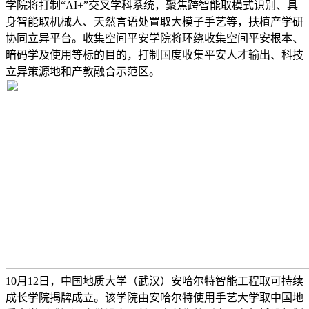
学院将打制“AI+”交叉学科系统，聚焦跨智能取模式识别、具
身智能取机械人、天然言语处置取大模子手艺等，扶植产学研
协同立异平台。收集空间平安学院将环绕收集空间平安根本、
暗码学及使用等标的目的，打制国度收集平安人才输出、科技
立异策源地和产教融合示范区。
10月12日，中国地质大学（武汉）安哈尔特智能工程取可持续
成长学院揭牌成立。该学院由安哈尔特使用手艺大学取中国地