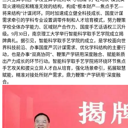
现火速响应和精准无效的结构，构成“根本财产—焦点手艺—
将来结构”计谋闭环。同时加速成立健全科技成长、国度计谋
需求牵引的学科专业设置调零件制和人才培育模式，努力鞭策
学校全体办学能力、区域财产合作力、国度手艺话语权三沉升
级。9月30日，南京理工大学举行智能科学取手艺学院成立揭
牌典礼。据引见，智能科学取手艺学院的成立，是学校面向世
界科技前沿、办事国度严沉计谋需求、优化学科结构的主要行
动，也是办事“双高协同”、鞭策产学研用深度融合、赋能新质
出产力成长的环节行动。智能科学取手艺学院将环绕环节焦点
手艺攻关和拔尖立异人才自从培育，强化场景牵引，拓展聪慧
赋能，精准对接处所财产需求，鼎力鞭策“产学研用”深度融
合。