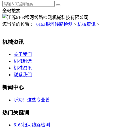
全站搜索
您当前的位置 ：
6163银河线路检测
>
机械资讯
>
机械资讯
关于我们
机械制造
机械资讯
联系我们
新闻中心
听劝！这些专业曾
热门关键词
6163银河线路检测