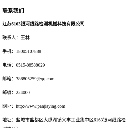
联系我们
江苏6163银河线路检测机械科技有限公司
联系人：王林
手机：18005107888
电话：
0515-88588029
邮箱：
386805259@qq.com
邮编：224000
网址：http://www.panjiaying.com
地址：盐城市盐都区大纵湖镇义丰工业集中区6163银河线路检