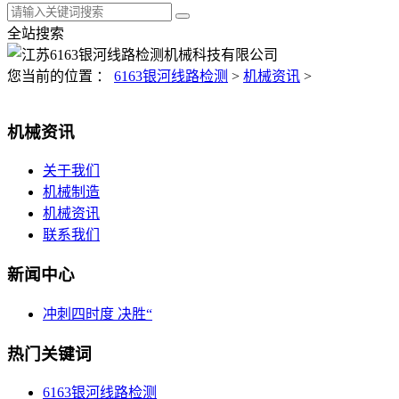
全站搜索
您当前的位置 ：
6163银河线路检测
>
机械资讯
>
机械资讯
关于我们
机械制造
机械资讯
联系我们
新闻中心
冲刺四时度 决胜“
热门关键词
6163银河线路检测