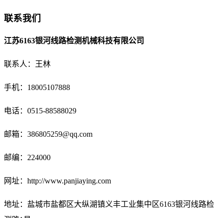
联系我们
江苏6163银河线路检测机械科技有限公司
联系人：王林
手机：18005107888
电话：
0515-88588029
邮箱：
386805259@qq.com
邮编：224000
网址：http://www.panjiaying.com
地址：盐城市盐都区大纵湖镇义丰工业集中区6163银河线路检