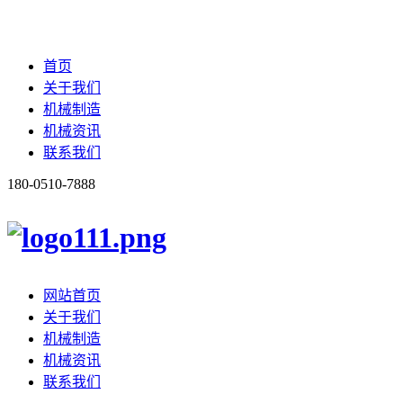
首页
关于我们
机械制造
机械资讯
联系我们
180-0510-7888
网站首页
关于我们
机械制造
机械资讯
联系我们