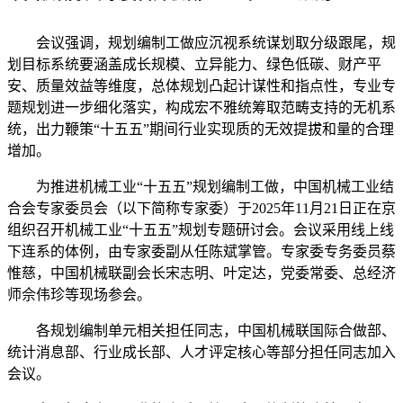
会议强调，规划编制工做应沉视系统谋划取分级跟尾，规
划目标系统要涵盖成长规模、立异能力、绿色低碳、财产平
安、质量效益等维度，总体规划凸起计谋性和指点性，专业专
题规划进一步细化落实，构成宏不雅统筹取范畴支持的无机系
统，出力鞭策“十五五”期间行业实现质的无效提拔和量的合理
增加。
为推进机械工业“十五五”规划编制工做，中国机械工业结
合会专家委员会（以下简称专家委）于2025年11月21日正在京
组织召开机械工业“十五五”规划专题研讨会。会议采用线上线
下连系的体例，由专家委副从任陈斌掌管。专家委专务委员蔡
惟慈，中国机械联副会长宋志明、叶定达，党委常委、总经济
师佘伟珍等现场参会。
各规划编制单元相关担任同志，中国机械联国际合做部、
统计消息部、行业成长部、人才评定核心等部分担任同志加入
会议。