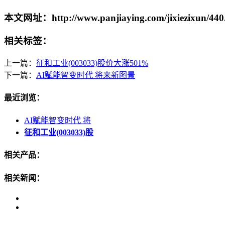
本文网址：http://www.panjiaying.com/jixiezixun/440
相关标签：
上一篇：
征和工业(003033)股价大涨501%
下一篇：
AI赋能智变时代 将来新图景
最近浏览：
AI赋能智变时代 将
征和工业(003033)股
相关产品：
相关新闻：