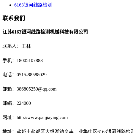
6163银河线路检测
联系我们
江苏6163银河线路检测机械科技有限公司
联系人：王林
手机：18005107888
电话：
0515-88588029
邮箱：
386805259@qq.com
邮编：224000
网址：http://www.panjiaying.com
地址：盐城市盐都区大纵湖镇义丰工业集中区6163银河线路检