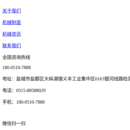
关于我们
机械制造
机械资讯
联系我们
全国咨询热线
180-0510-7888
地址：盐城市盐都区大纵湖镇义丰工业集中区6163银河线路检
电话：0515-88588029
手机：180-0510-7888
微信扫一扫