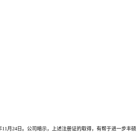
0年11月24日。公司暗示，上述注册证的取得，有帮于进一步丰硕