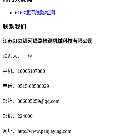
6163银河线路检测
联系我们
江苏6163银河线路检测机械科技有限公司
联系人：王林
手机：18005107888
电话：
0515-88588029
邮箱：
386805259@qq.com
邮编：224000
网址：http://www.panjiaying.com