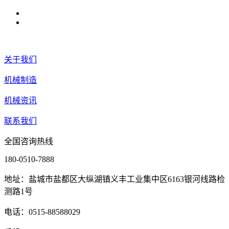
关于我们
机械制造
机械资讯
联系我们
全国咨询热线
180-0510-7888
地址：盐城市盐都区大纵湖镇义丰工业集中区6163银河线路检
测路1号
电话：0515-88588029