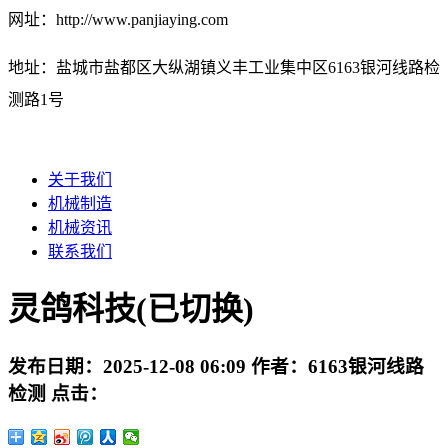
网址：http://www.panjiaying.com
地址：盐城市盐都区大纵湖镇义丰工业集中区6163银河线路检
测路1号
关于我们
机械制造
机械资讯
联系我们
灵鸽科技(已切换)
发布日期：
2025-12-08 06:09
作者：
6163银河线路
检测
点击：