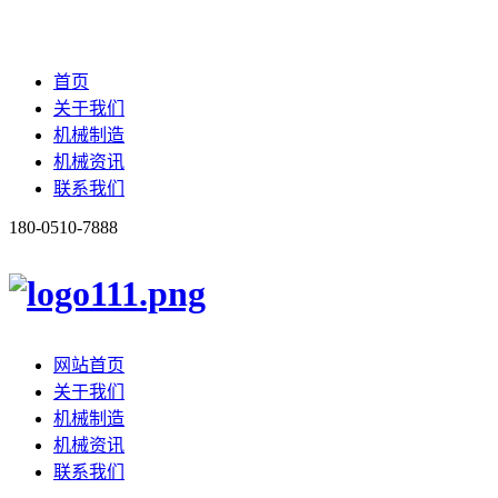
首页
关于我们
机械制造
机械资讯
联系我们
180-0510-7888
网站首页
关于我们
机械制造
机械资讯
联系我们