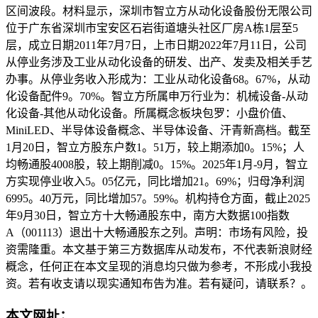
区间波段。材料显示，深圳市智立方从动化设备股份无限公司
位于广东省深圳市宝安区石岩街道塘头社区厂房A栋1层至5
层，成立日期2011年7月7日，上市日期2022年7月11日，公司
从停业务涉及工业从动化设备的研发、出产、发卖及相关手艺
办事。从停业务收入形成为：工业从动化设备68。67%，从动
化设备配件9。70%。智立方所属申万行业为：机械设备-从动
化设备-其他从动化设备。所属概念板块包罗：小盘价值、
MiniLED、半导体设备概念、半导体设备、汗青新高档。截至
1月20日，智立方股东户数1。51万，较上期添加0。15%；人
均畅通股4008股，较上期削减0。15%。2025年1月-9月，智立
方实现停业收入5。05亿元，同比增加21。69%；归母净利润
6995。40万元，同比增加57。59%。机构持仓方面，截止2025
年9月30日，智立方十大畅通股东中，南方大数据100指数
A（001113）退出十大畅通股东之列。声明：市场有风险，投
资需隆重。本文基于第三方数据库从动发布，不代表新浪财经
概念，任何正在本文呈现的消息均只做为参考，不形成小我投
资。若有收支请以现实通知布告为准。若有疑问，请联系？。
本文网址：