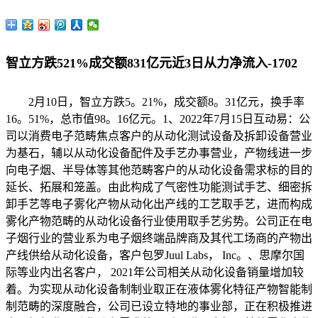
智立方跌521%成交额831亿元近3日从力净流入-1702
2月10日，智立方跌5。21%，成交额8。31亿元，换手率
16。51%，总市值98。16亿元。1、2022年7月15日互动易：公
司以消费电子范畴焦点客户的从动化测试设备及拆卸设备营业
为基石，辅以从动化设备配件及手艺办事营业，产物线进一步
向电子烟、半导体等其他范畴客户的从动化设备需求标的目的
延长、拓展和笼盖。由此构成了气密性功能测试手艺、细密拆
卸手艺等电子雾化产物从动化出产线的工艺取手艺，进而构成
雾化产物范畴的从动化设备行业使用取手艺劣势。公司正在电
子烟行业的营业系为电子烟终端品牌商及其代工场商的产物出
产线供给从动化设备，客户包罗Juul Labs， Inc。、思摩尔国
际等业内出名客户， 2021年公司相关从动化设备销量增加较
着。为实现从动化设备制制业取正在液体雾化特征产物智能制
制范畴的深度融合，公司已设立特地的事业部，正在积极推进