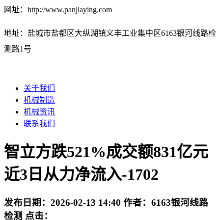
网址：http://www.panjiaying.com
地址：盐城市盐都区大纵湖镇义丰工业集中区6163银河线路检
测路1号
关于我们
机械制造
机械资讯
联系我们
智立方跌521%成交额831亿元
近3日从力净流入-1702
发布日期：
2026-02-13 14:40
作者：
6163银河线路
检测
点击：