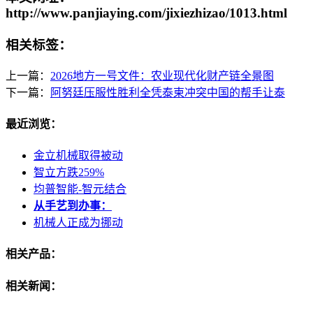
http://www.panjiaying.com/jixiezhizao/1013.html
相关标签：
上一篇：
2026地方一号文件：农业现代化财产链全景图
下一篇：
阿努廷压服性胜利全凭泰柬冲突中国的帮手让泰
最近浏览：
金立机械取得被动
智立方跌259%
均普智能-智元结合
从手艺到办事：
机械人正成为挪动
相关产品：
相关新闻：