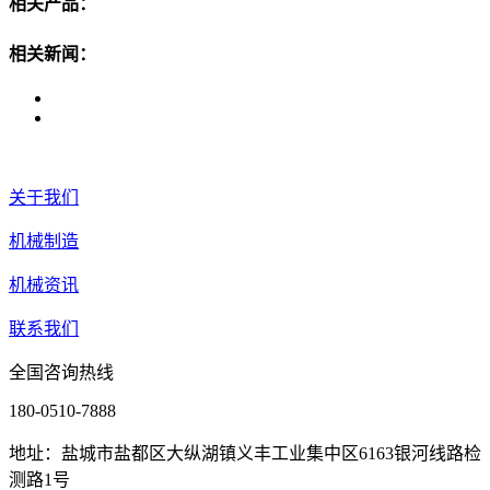
相关产品：
相关新闻：
关于我们
机械制造
机械资讯
联系我们
全国咨询热线
180-0510-7888
地址：盐城市盐都区大纵湖镇义丰工业集中区6163银河线路检
测路1号