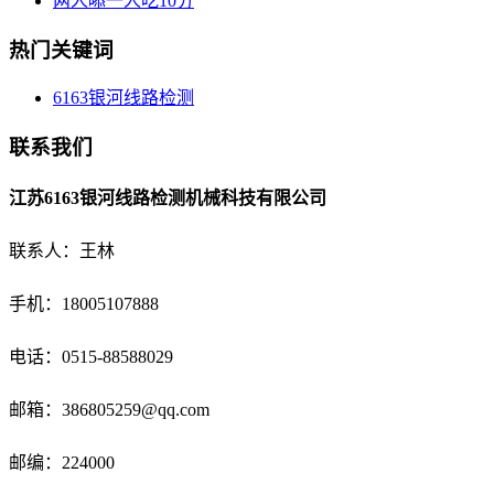
两人㖭一人吃10分
热门关键词
6163银河线路检测
联系我们
江苏6163银河线路检测机械科技有限公司
联系人：王林
手机：18005107888
电话：
0515-88588029
邮箱：
386805259@qq.com
邮编：224000