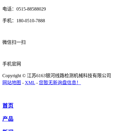
电话：0515-88588029
手机：180-0510-7888
微信扫一扫
手机官网
Copyright © 江苏6163银河线路检测机械科技有限公司
网站地图
-
XML
-
您暂无新询盘信息！
首页
产品