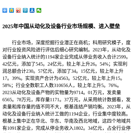
2025年中国从动化及设备行业市场规模、进入壁垒
行业市场，深度挖掘行业潜正在商机；科用研究模子，度
对行业投资风险进行评估后细心研究编制。2023年，从动化及
设备行业纳入统计的1194家企业完成从停业务收入合计2599。
42亿元，添加了545。24亿元，较上年上升26。54%；实现利
润总额合计230。57亿元，添加了34。15亿元，较上年上升
17。39%。实现资产合计为4563。52亿元，较上年上升15。
58%；行业全数职工人数310656人，较上年上升5。76%。
2023从动化及设备产物的实物量为9714。01万元，发卖量
6565。78万元，库存量1171。37万元，从采用统计数据看，发
卖量和库存量的值不同不大，根基连结产销均衡。2023年，从
动化及设备行业纳入统计工做的1194企业，行业集中度较高。
根基上集中正在华北、华东、华南及西北地域，这四个地域共
有1091家企业，完成从停业务收入1802。34亿元，占全行业停