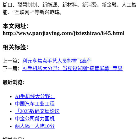
糊口、聪慧制制、新能源、新材料、新消费、新金融、人工智
能、“互联网+”等新兴范畴。
本文网址：
http://www.panjiaying.com/jixiezhizao/645.html
相关标签：
上一篇：
利元亨焦点手艺人员熊雪飞离任
下一篇：
AI手机线大分野：当豆包试图“接管屏幕” 苹果
最近浏览：
AI手机线大分野：
中国汽车工业工程
「2025数码文娱论坛
中金公司帮力国机
两人㖭一人吃10分