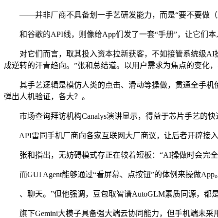
——并非厂商不具备划一手艺研发能力，而是“要不要做（A
和谷歌的API线，则像给App们发了一套“手册”，让它们
对它们而言，取其投入资本拉新获客，不如接管系统级AI操
成逆转的汗青趋向。”张和总结道。以用户需求为焦点的变化，
其手艺逻辑是模仿人类的点击、滑动等操做，贯通全手机使用，
弹出人机验证，各大？。
市场查询拜访机构Canalys演讲显示，得益于芯片手艺的快
API雷同手机厂商向各家互联网大厂商议，让后者开辟接入手
张和指出，无妨碍模式存正在较着短板：“AI操做时会完全
而GUI Agent能够通过“看屏幕、点按钮”的体例来操做App
、聊天。”但他强调，豆包取智谱AutoGLM素质同源，都
旗下Gemini大模子具备强大端云协同能力，但手机端未采用GU