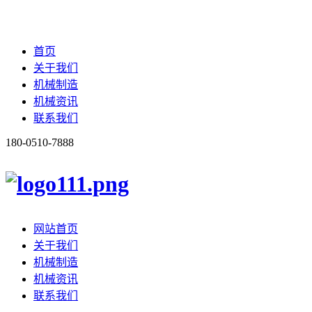
首页
关于我们
机械制造
机械资讯
联系我们
180-0510-7888
网站首页
关于我们
机械制造
机械资讯
联系我们