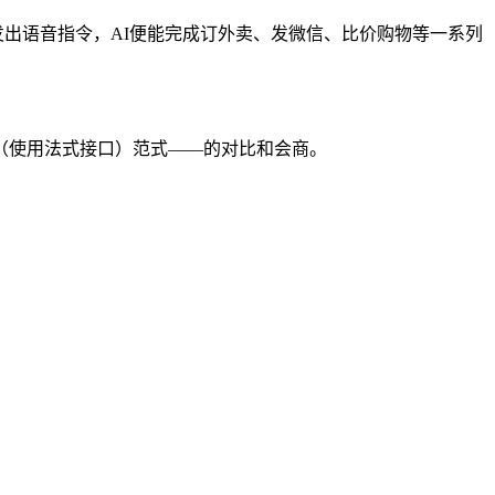
需发出语音指令，AI便能完成订外卖、发微信、比价购物等一系列
I（使用法式接口）范式——的对比和会商。