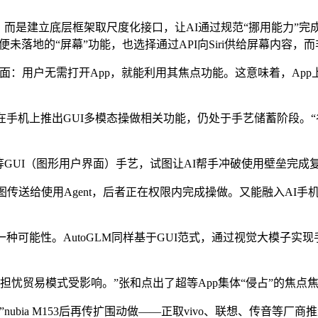
通过模仿，而是建立底层框架取尺度化接口，让AI通过规范“挪用能力”完
便未落地的“屏幕”功能，也选择通过API向Siri供给屏幕内容，
层面：用户无需打开App，就能利用其焦点功能。这意味着，A
手机上推出GUI多模态操做相关功能，仍处于手艺储蓄阶段。
UI（图形用户界面）手艺，试图让AI帮手冲破使用壁垒完成复杂
将用户企图传送给使用Agent，后者正在权限内完成操做。又能融入A
一种可能性。AutoGLM同样基于GUI范式，通过视觉大模子
忧贸易模式受影响。”张和点出了超等App集体“侵占”的焦点
ia M153后再传扩围动做——正取vivo、联想、传音等厂商