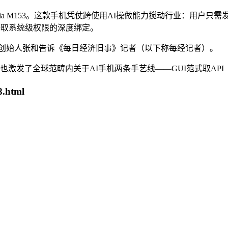
a M153。这款手机凭仗跨使用AI操做能力搅动行业：用户只
子取系统级权限的深度绑定。
er。ai创始人张和告诉《每日经济旧事》记者（以下称每经记者）。
也激发了全球范畴内关于AI手机两条手艺线——GUI范式取AP
8.html