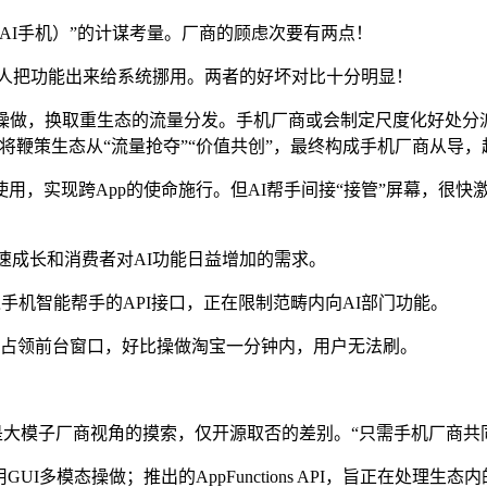
I手机）”的计谋考量。厂商的顾虑次要有两点！
本人把功能出来给系统挪用。两者的好坏对比十分明显！
做，换取重生态的流量分发。手机厂商或会制定尺度化好处分派
将鞭策生态从“流量抢夺”“价值共创”，最终构成手机厂商从导，
实现跨App的使命施行。但AI帮手间接“接管”屏幕，很快激
速成长和消费者对AI功能日益增加的需求。
机智能帮手的API接口，正在限制范畴内向AI部门功能。
占领前台窗口，好比操做淘宝一分钟内，用户无法刷。
。
是大模子厂商视角的摸索，仅开源取否的差别。“只需手机厂商共
I多模态操做；推出的AppFunctions API，旨正在处