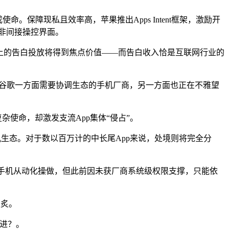
成使命。保障现私且效率高，苹果推出Apps Intent框架，激励开
而非间接操控界面。
pp上的告白投放将得到焦点价值——而告白收入恰是互联网行业的
“谷歌一方面需要协调生态的手机厂商，另一方面也正在不雅望
使命，却激发支流App集体“侵占”。
I手机生态。对于数以百万计的中长尾App来说，处境则将完全分
实现手机从动化操做，但此前因未获厂商系统级权限支撑，只能依
焦炙。
推进？。