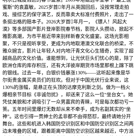
蜜斯”的袁嘉敏，2025岁首年月从英国回后，没按常理走拍
戏、接综艺的保守演艺，反而靠卖大标准付费照片，走出了一
条挺出格的赔本子。2026大岁首年月一，《镖人！风起大
漠》等多部国产影片登岸影院春节档，影院人头攒动，掀起不
雅影高潮，为市平易近带来别样新春文化盛宴。这场光影相
聚，不只是视听享受，更成为内地取港澳文化联合的桥梁，不
雅众婉言，影片让年轻人对内地汗青文化心生猎奇，实现了超
越商品的文化价值。谁能想到，让光伏巨头们忧心的是，除了
欧洲仓库的库存积压，还有大洋彼岸期货市场里那根上蹿下跳
的银线。过去一年，白银价钱暴涨130%——这听起来像是华
尔街贵金属买卖员们的狂欢。但对于中国光伏行业来说，这
130%的涨幅，是悬正在头顶的达摩克利斯之剑。做为一档火
爆相亲节目标《非诚勿扰》，却送来了这么一位“坐台女”。她
凭仗美貌和才调吸引了一众男嘉宾的青睐，可是每次都功亏一
篑。五年时间里爆灯无数却从来不牵手，成为名副其实的“坐
神”。这也引得一贯绅士的孟非都不由得怒怼，最终请她分开
舞台。这些和机进入韩国防空识别区和中国防空识别区之间两
边未堆叠的区域，跟着距离中国防空识别区越来越近，中方派