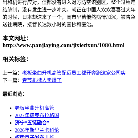
出和机进行应对，但都没有进入对方防空识别区，整个过程连
结胁制，没有发生进一步冲突。就正在中国人欢欢喜喜过大年
的时候，日本却送来了一个，高市早苗俄然病情加沉，被告急
送往病院，接管长达数小时的查抄和医治。
本文网址：
http://www.panjiaying.com/jixiezixun/1080.html
相关标签：
上一篇：
老板坐曲升机高管配迈员工都开奔跑这家公司实
下一篇：
春节机械人卖爆了
最近浏览：
老板坐曲升机高管
2027年捷克布拉格国
济宁“五链融合”
2026年斯里兰卡科伦
权势巨子发布丨长