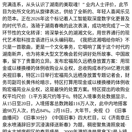
完满连系，从头认识了湖南的美取魂！” 业内人士评价，此节
目为处所文化的从旋律表达，供给了全新的、年轻人喜闻乐见
的范本。正在2026年这个标记着人工智能取深度数字化更普及
的时代节点，洛琦于湖南春晚的此次表演，成功地完成了一次
环节性的文化转译：将深挚长久的湖湘文化，用世界通行的现
代艺术取科技言语进行从头编码取。《我把这湘唱给你听》不
只是一首歌曲，更是一个文化事务，它唱响了属于这个时代的
湖南新声，也为将来大型文艺晚会若何讲好处所故事、中国故
事，留下了贵重的立异。发布宏福苑久远栖身放置方案：用现
金或以楼换楼的体例收购业从业权，总收购成本约68亿港元据
央视旧事，特区21日举行宏福苑久远栖身放置专题记者会，财
务司副司长黄伟纶暗示，特区打算用现金或以楼换楼的体例收
购宏福苑业从业权，这是最快的处置方案。特区提出的收购业
权平均尺价（1平方英尺约等于0。特区入境事务处数据显示，
从15日至20日，入境搭客总数跨越116万人次，此中内地搭客
逾98万人次，约占84%。2月16日，大年节，央视《》《旧事
曲播间》《旧事30分》《中国旧事》四大栏目，以《济南章丘
泉水喷涌辞旧岁沉浸演绎送新春》为题，稠密聚焦清照泉城·
明水古城度假区的春节盛景。2009年港姐选举里拿下“最上镜