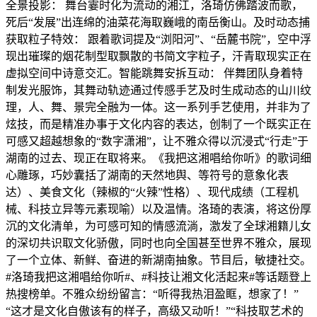
全景投影： 舞台霎时化为流动的湘江，洛琦仿佛踏波而歌，
死后“发展”出连绵的油菜花海取巍峨的南岳衡山。及时动态捕
获取粒子特效： 跟着歌词提及“浏阳河”、“岳麓书院”，空中浮
现出璀璨的烟花制型取飘散的书简文字粒子，汗青取现实正在
虚拟空间中诗意交汇。智能跳舞安拆互动： 伴舞团队身着特
制发光服饰，其舞动轨迹通过传感手艺及时生成动态的山川纹
理，人、舞、景完全融为一体。这一系列手艺使用，并非为了
炫技，而是精准办事于文化内容的表达，创制了一个既实正在
可感又超越想象的“数字潇湘”，让不雅众得以沉浸式“行走”于
湖南的过去、现正在取将来。《我把这湘唱给你听》的歌词细
心雕琢，巧妙囊括了湖南的天然地舆、等符号的意象化表
达）、美食文化（辣椒的“火辣”性格）、现代成绩（工程机
械、科技立异等元素现喻）以及温情。洛琦的表演，将这份厚
沉的文化清单，为可感可知的情感流淌，激发了全球湘籍儿女
的深切共识取文化骄傲，同时也向全国甚至世界不雅众，展现
了一个立体、新鲜、奋进的新湖南抽象。节目后，敏捷社交。
#洛琦我把这湘唱给你听#、#科技让湘文化活起来#等话题登上
热搜榜单。不雅众纷纷留言：“听得我热泪盈眶，想家了！”
“这才是文化自傲该有的样子，高级又动听！”“科技取艺术的