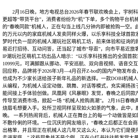
2月16日晚，地方电视总台2026年春节联欢晚会上，宇树
更超等“带货平台”，消费者纷纷为“机”下单，多个购物平台
的“春晚同款”机械人，正在勾当上线几分钟内即被抢购一空。此
的万元以内的家庭机械人发卖同样火爆，以乐享科技全球首款家
梦时代负一层的机械人潮玩社区萌机工坊，前来体验和征询的
易近打招待、互动问答，还当起了城市“导逛”，向市平易近旅
IP潮玩社区萌机工坊出品人暗示：“以乐享科技推出的全国首款
10999元，可满脚跟从挪动、平安巡航、双向音视频、语音
回应称，品牌将于2026年3月—4月召开Z-bot的国内产
也成为不少家长送给孩子新年礼品的新选择。一款DOBI机械
从编程，为机械人设定动做、跳舞、对话等模式，充实阐扬孩
能间接上手体验创做。凤凰网《风暴眼》发觉，春晚之后同款产
传导至消费市场，掀起一场 “机械人抢购高潮”。 2月16日春
烧眉毛想要入手。处所卫视同样呈现如火如荼的气象，此中，
晚。 一系列热闹背后，机械人正在舞台上的每一个动做皆是如
不敷伶俐的环境。一位沉庆的网友暗示，“春晚之后都正在会
出格笨，并且现正在机械人这几年又这么火，本认为它们是使
走进家庭。” 这些现象并不是个例，正在小红书往往能发觉大