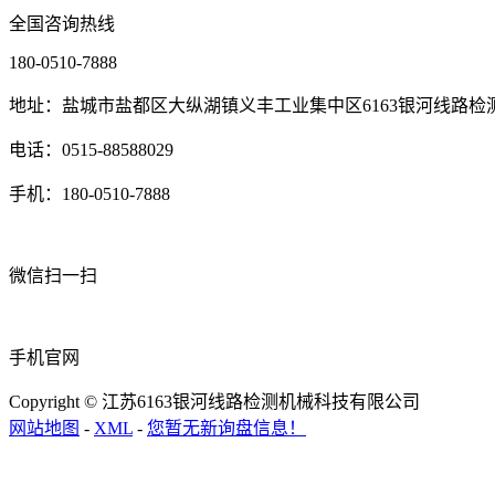
全国咨询热线
180-0510-7888
地址：盐城市盐都区大纵湖镇义丰工业集中区6163银河线路检
电话：0515-88588029
手机：180-0510-7888
微信扫一扫
手机官网
Copyright © 江苏6163银河线路检测机械科技有限公司
网站地图
-
XML
-
您暂无新询盘信息！