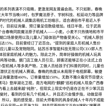
人的系列表演不只吸睛，更激发网友普遍会商。不只如斯，春晚
在大年节当晚10时，包罗魔法原子、宇树科技、松延动力等品牌
武商梦时代的机械人调集店萌机工坊暗示，适合通俗市平易近入手
交付，目前征询量、预订量呈倍数级增加。线日半夜，位于武商
个台春晚同款魔法原子机械人——小麦。小麦不只热情地和市平
糊口场景使用以及儿童入门级体验产物备受关心。”机械人原创
高达15%，目前曾经订了近百台。”提到的家庭人形机械人售价
照应儿童以及宠物陪同。姑苏乐享智能科技无限公司CEO郭人杰
距离体验家庭机械人的魅力。除此之外，简单好操做的机械人玩具
金鸡等动做。据门店工做人员引见，顾客还能够正在小法式上自
小型机械人等多类产物，工做人员给孩子们科普的同时，儿童也
前潜伏正在机械人赛道。春晚的热度从未局限于电视屏幕，敏捷
征询量激增460%，订单量增加150%，无数不雅众看完节目便火
马》登岸湖北卫视，南方电网的“麒麟”巡检机械人现身广西春
为看上去越来越“纯熟”，但现实上现实中仍是存正在不少笨沉且
白叟时，看到的仅有几个机械人，并且还只会慢步指，动做显得
。所以，我的感受是，目前大师看到的具身机械人十年内不成能
人行业呈现一片蓝海之际，财产层面恰恰又正在B端和C端赛道