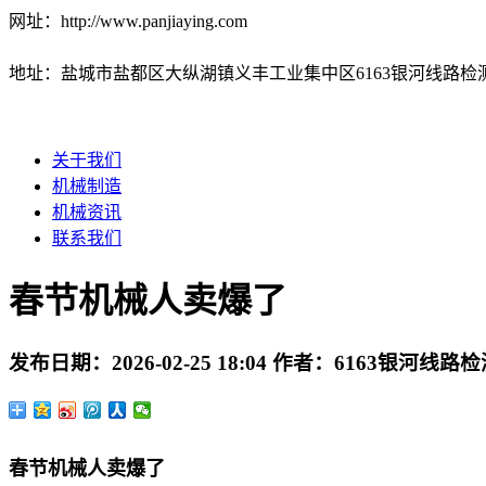
网址：http://www.panjiaying.com
地址：盐城市盐都区大纵湖镇义丰工业集中区6163银河线路检
关于我们
机械制造
机械资讯
联系我们
春节机械人卖爆了
发布日期：
2026-02-25 18:04
作者：
6163银河线路检
春节机械人卖爆了