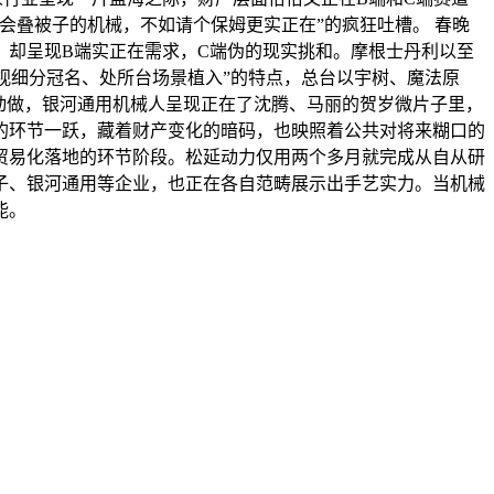
会叠被子的机械，不如请个保姆更实正在”的疯狂吐槽。 春晚
，却呈现B端实正在需求，C端伪的现实挑和。摩根士丹利以至
央视细分冠名、处所台场景植入”的特点，总台以宇树、魔法原
动做，银河通用机械人呈现正在了沈腾、马丽的贺岁微片子里，
的环节一跃，藏着财产变化的暗码，也映照着公共对将来糊口的
贸易化落地的环节阶段。松延动力仅用两个多月就完成从自从研
子、银河通用等企业，也正在各自范畴展示出手艺实力。当机械
能。