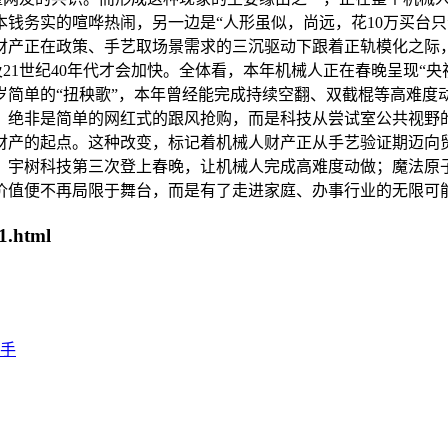
钱务实的喧哗热闹，另一边是“人形虽似，尚远，花10万买台只
财产正在政策、手艺取场景需求的三沉驱动下跟着正轨模化之际
及21世纪40年代才会加快。全体看，本年机械人正在春晚呈现“
岁简单的“扭秧歌”，本年曾经能完成持续空翻、双截棍等高难度
，绝非是简单的网红式的跟风抢购，而是科技从尝试室公共视野
财产的起点。这种改变，标记着机械人财产正从手艺验证期迈向
；宇树科技第三次登上春晚，让机械人完成高难度动做；魔法原
价值便不再局限于舞台，而是有了走进家庭、办事行业的无限可
1.html
部手