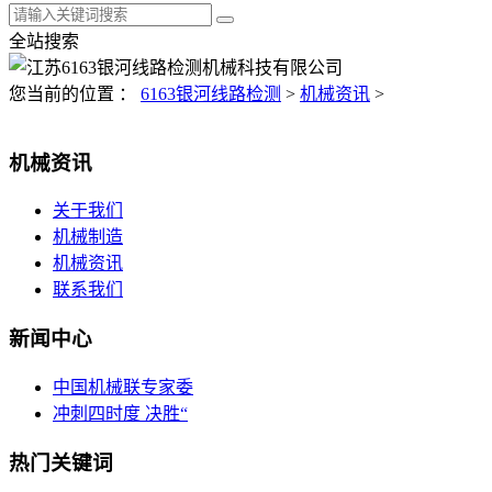
全站搜索
您当前的位置 ：
6163银河线路检测
>
机械资讯
>
机械资讯
关于我们
机械制造
机械资讯
联系我们
新闻中心
中国机械联专家委
冲刺四时度 决胜“
热门关键词