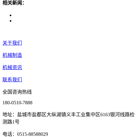
相关新闻：
关于我们
机械制造
机械资讯
联系我们
全国咨询热线
180-0510-7888
地址：盐城市盐都区大纵湖镇义丰工业集中区6163银河线路检
测路1号
电话：0515-88588029