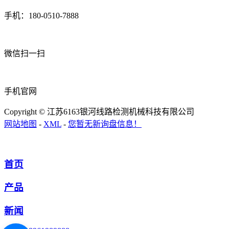
手机：180-0510-7888
微信扫一扫
手机官网
Copyright © 江苏6163银河线路检测机械科技有限公司
网站地图
-
XML
-
您暂无新询盘信息！
首页
产品
新闻