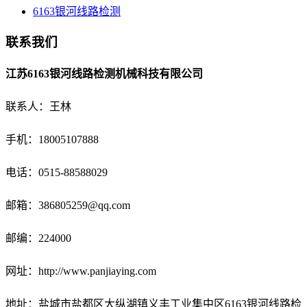
6163银河线路检测
联系我们
江苏6163银河线路检测机械科技有限公司
联系人：王林
手机：18005107888
电话：
0515-88588029
邮箱：
386805259@qq.com
邮编：224000
网址：http://www.panjiaying.com
地址：盐城市盐都区大纵湖镇义丰工业集中区6163银河线路检