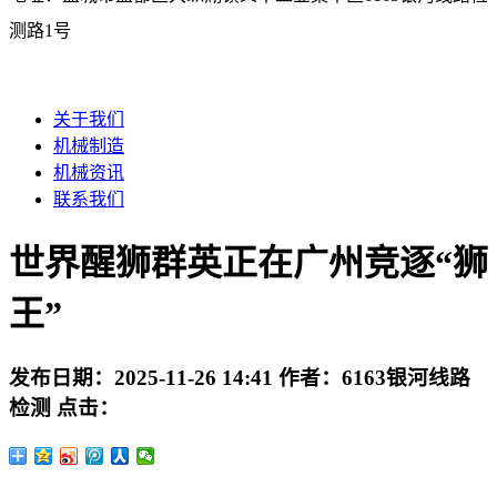
测路1号
关于我们
机械制造
机械资讯
联系我们
世界醒狮群英正在广州竞逐“狮
王”
发布日期：
2025-11-26 14:41
作者：
6163银河线路
检测
点击：