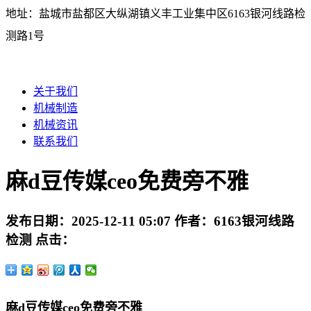
地址：盐城市盐都区大纵湖镇义丰工业集中区6163银河线路检
测路1号
关于我们
机械制造
机械资讯
联系我们
麻d豆传媒ceo免费旁不雅
发布日期：
2025-12-11 05:07
作者：
6163银河线路
检测
点击：
麻d豆传媒ceo免费旁不雅