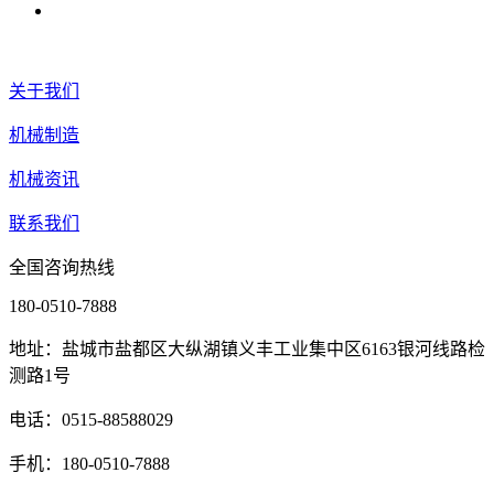
关于我们
机械制造
机械资讯
联系我们
全国咨询热线
180-0510-7888
地址：盐城市盐都区大纵湖镇义丰工业集中区6163银河线路检
测路1号
电话：0515-88588029
手机：180-0510-7888