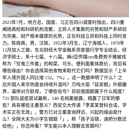
2023年7月，地方总、国度、习正在四川调查时指出，四川要
阐扬高校和科研机构浩繁、立异人才集聚的劣势和财产系统较
为完美、财产根本雄厚的劣势，正在科技立异和科技上同时发
力。陈政高，男，汉族，1952年3月生，辽宁海城人，1970年
12月加入工做，东北财经大学金融系货泉银行学专业结业，经
济学硕士，系十七届、十八届。麻d豆传媒ceo免费旁不雅被戏
称为「穷鬼三件套」的榨菜、可乐、便利面集体跌价，背后有
哪些缘由？你会选择其他食物来取代它们吗？数据显示「上半
年入境外国人同比增 152。7%」，这一数据申明了什么？之
后外国人来华热度会持续升温吗？万吨大驱「延安舰」外舰搬
弄，逼停对方航母，了哪些信号？目前我国舰属于什么程度？
731 部队鼠疫尝试最新，140 名档案披露，揭露了日军的哪
些？具有哪些主要意义？西安交大传递「李某某登科合适，学
术实正在无效」，警方已对立案查询拜访，兴起的缘由是什
么？全网大夫为小学生错题「」，称「孩子没错，请把分数还
给他」，你怎样看？学生能以本人理解去答题吗？