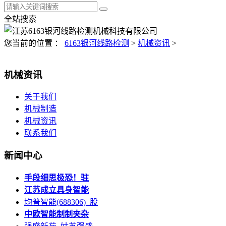
全站搜索
您当前的位置 ：
6163银河线路检测
>
机械资讯
>
机械资讯
关于我们
机械制造
机械资讯
联系我们
新闻中心
手段细思极恐！驻
江苏成立具身智能
均普智能(688306)_股
中欧智能制制夹杂