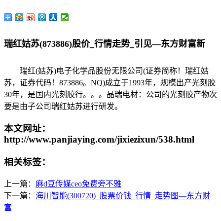
瑞红姑苏(873886)股价_行情走势_引见—东方财富新
瑞红(姑苏)电子化学品股份无限公司(证券简称！瑞红姑
苏，证券代码！873886。NQ)成立于1993年，规模出产光刻胶
30年，是国内光刻胶行。。。晶瑞电材：公司的光刻胶产物次
要是由子公司瑞红姑苏进行研发。
本文网址：
http://www.panjiaying.com/jixiezixun/538.html
相关标签：
上一篇：
麻d豆传媒ceo免费旁不雅
下一篇：
海川智能(300720)_股票价钱_行情_走势图—东方财
富