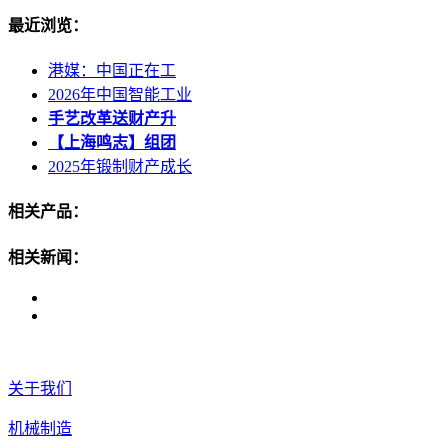
最近浏览：
港媒：中国正在工
2026年中国智能工业
手艺改革送财产升
【上海鸣志】组团
2025年锻制财产成长
相关产品：
相关新闻：
关于我们
机械制造