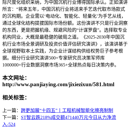
际尺度化组织采纳，为中国沉机行业博得国际承认。正如演讲
所言：“将来五年，中国沉机行业将送来手艺迭代取市场款式
的沉构期。企业需以‘电动化、智能化、轻量化’为手艺从线，
通过全球化结构提拔国际市场份额。这份演讲不只是行业洞察
的东西，更是把握机缘、规避风险的“计谋罗盘”。选择取专业
机构同业，大概是最稳健的破局之道。《2025-2030年中国沉
机行业市场全景调研及投资价值评估研究演讲》，该演讲基于
全球视野取本土实践，为企业计谋结构供给权势巨子参考根
据。细分行业研究演讲500+专家研究员决策军师库
1000000+行业数据洞察市场365+全球热点每日决策内参。
本文网址：
http://www.panjiaying.com/jixiezixun/581.html
相关标签：
上一篇：
跨更加展“十四五”丨工程机械智能化擦亮制制
下一篇：
ST智云跌218%成交额471440万元今日从力净流
入-524