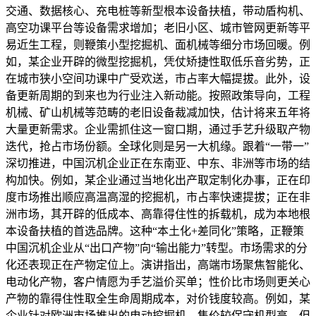
交通、数据核心、充电桩等新型根本设备扶植，带动盾构机、
高空功课平台等设备需求增加；老旧小区、城市管网更新等平
易近生工程，则鞭策小型挖掘机、面机械等细分市场回暖。例
如，某企业开辟的微型挖掘机，凭仗矫捷性取低乐音劣势，正
在城市狭小空间功课中广受欢送，市占率大幅提拔。此外，设
备更新周期的到来也为行业注入新动能。按照政策导向，工程
机械、矿山机械等范畴的老旧设备裁减加快，估计将来五年将
大量更新需求。企业需抓住这一窗口期，通过手艺升级取产物
迭代，抢占市场份额。全球化则是另一大机缘。跟着“一带一”
深切推进，中国沉机企业正在东南亚、中东、非洲等市场的结
构加快。例如，某企业通过当地化出产取定制化办事，正在印
度市场推出顺应高温高湿的挖掘机，市占率快速提拔；正在非
洲市场，其开辟的低成本、高靠得住性的拆载机，成为本地根
本设备扶植的首选品牌。这种“本土化+差同化”策略，正鞭策
中国沉机企业从“出口产物”向“输出能力”转型。市场需求的分
化还表现正在产物定位上。演讲指出，高端市场聚焦智能化、
电动化产物，客户情愿为手艺溢价买单；性价比市场则更关心
产物的靠得住性取全生命周期成本，对价钱度较高。例如，某
企业针对欧洲市场推出的电动挖掘机，售价较保守机型高，但