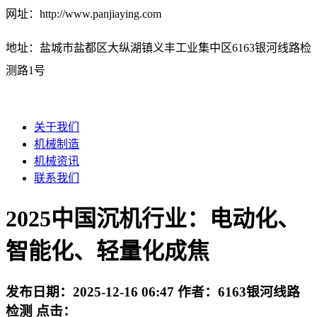
网址：http://www.panjiaying.com
地址：盐城市盐都区大纵湖镇义丰工业集中区6163银河线路检
测路1号
关于我们
机械制造
机械资讯
联系我们
2025中国沉机行业：电动化、
智能化、轻量化成焦
发布日期：
2025-12-16 06:47
作者：
6163银河线路
检测
点击：