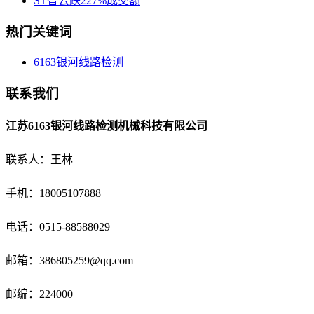
ST智云跌227%成交额
热门关键词
6163银河线路检测
联系我们
江苏6163银河线路检测机械科技有限公司
联系人：王林
手机：18005107888
电话：
0515-88588029
邮箱：
386805259@qq.com
邮编：224000