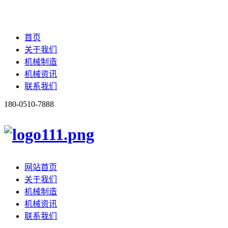
首页
关于我们
机械制造
机械资讯
联系我们
180-0510-7888
网站首页
关于我们
机械制造
机械资讯
联系我们