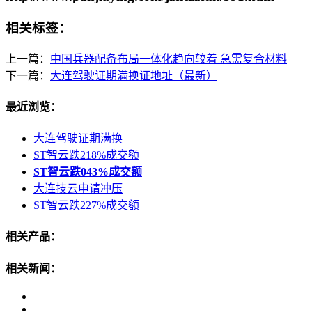
相关标签：
上一篇：
中国兵器配备布局一体化趋向较着 急需复合材料
下一篇：
大连驾驶证期满换证地址（最新）
最近浏览：
大连驾驶证期满换
ST智云跌218%成交额
ST智云跌043%成交额
大连技云申请冲压
ST智云跌227%成交额
相关产品：
相关新闻：