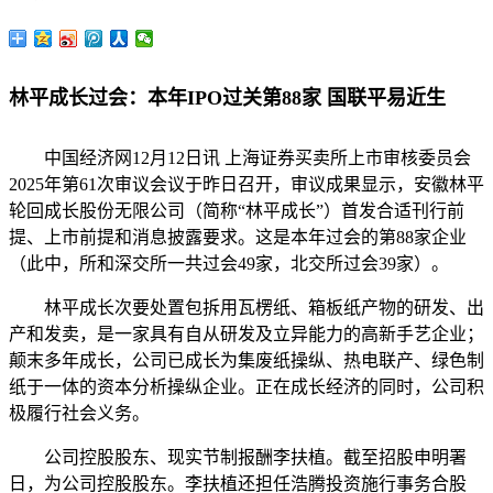
林平成长过会：本年IPO过关第88家 国联平易近生
中国经济网12月12日讯 上海证券买卖所上市审核委员会
2025年第61次审议会议于昨日召开，审议成果显示，安徽林平
轮回成长股份无限公司（简称“林平成长”）首发合适刊行前
提、上市前提和消息披露要求。这是本年过会的第88家企业
（此中，所和深交所一共过会49家，北交所过会39家）。
林平成长次要处置包拆用瓦楞纸、箱板纸产物的研发、出
产和发卖，是一家具有自从研发及立异能力的高新手艺企业；
颠末多年成长，公司已成长为集废纸操纵、热电联产、绿色制
纸于一体的资本分析操纵企业。正在成长经济的同时，公司积
极履行社会义务。
公司控股股东、现实节制报酬李扶植。截至招股申明署
日，为公司控股股东。李扶植还担任浩腾投资施行事务合股