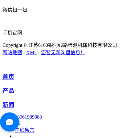
微信扫一扫
手机官网
Copyright © 江苏6163银河线路检测机械科技有限公司
网站地图
-
XML
-
您暂无新询盘信息！
首页
产品
新闻
18961989888
在线留言