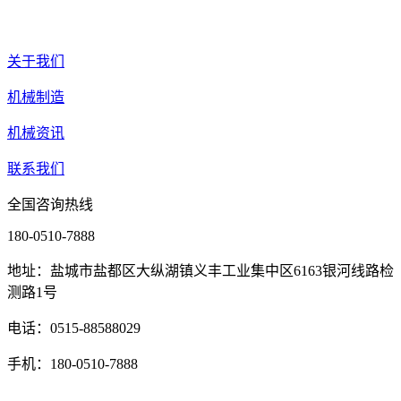
关于我们
机械制造
机械资讯
联系我们
全国咨询热线
180-0510-7888
地址：盐城市盐都区大纵湖镇义丰工业集中区6163银河线路检
测路1号
电话：0515-88588029
手机：180-0510-7888