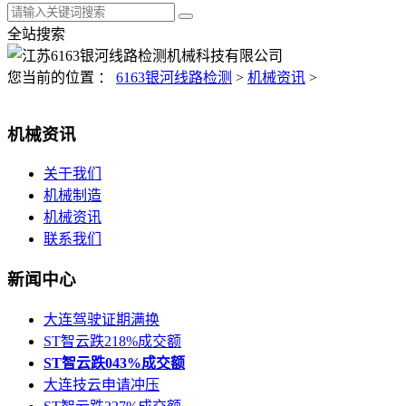
全站搜索
您当前的位置 ：
6163银河线路检测
>
机械资讯
>
机械资讯
关于我们
机械制造
机械资讯
联系我们
新闻中心
大连驾驶证期满换
ST智云跌218%成交额
ST智云跌043%成交额
大连技云申请冲压