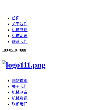
首页
关于我们
机械制造
机械资讯
联系我们
180-0510-7888
网站首页
关于我们
机械制造
机械资讯
联系我们