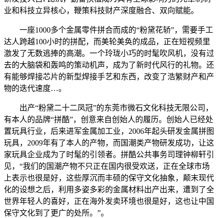
业和科技立异核心，鞭策科技财产深度融合、双向赋能。
一座1000多个金属零件拼合而成的“粉黛花轿”，需要手工
达人跨越100小时的拼配，而美轮美奂的成品，正在短视频里
激发了无数逃捧的高潮。一个玲珑小巧的时髦吹风机，没有过
去的大脑袋和轰鸣的策动机声，成为了新时代风行的礼物。还
有能够焊接芯片的新型焊接手艺和东西，改变了浩繁财产和产
物的迭代速度…。
出产“粉黛二十二凤冠”的东莞市微石文化科技无限公司，
有本人的品牌“拼酷”，创意来自创始人的履历。创始人已经处
置玩具行业，后来进军金属加工业，2006年起头研发金属拼图
玩具，2009年有了本人的产物，而国潮类产物研发成功，让这
家玩具企业成为了时髦的引领者。拼酷公共事务司理钟柳轩引
见，“我们的国潮产物不只正在国内很受欢送，正在全球市场
上表示也很是好，这些厚沉而丰硕的保守文化抽象，颠末现代
化的设想之后，利用多姿多彩的金属材料出产出来，遭到了全
世界年轻人的喜好，正在海外发卖环境也很是好，这也让中国
保守文化到了更广的处所。”。