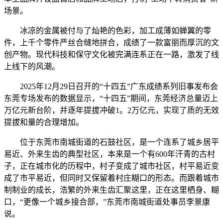
场景。
冰凉的金属被付与了灿艳的色彩，加工成薄如蝉翼的零
件，上千个零件严丝合缝地拼合，成绩了一款富丽而厚沉的文
创产物。现代科技和保守文化被完满连系正在一路，激发了线
上线下的风潮。
2025年12月29日召开的“十四五”广东成绩系列旧事发布会
东莞专场发布的数据显示，“十四五”期间，东莞经济总量迈上
万亿元新台阶，并逐年提拔冲破1。2万亿元，实现了质的无效
提拔和量的合理增加。
位于东莞市南城街道的石鼓社区，是一个连系了城乡居平
易近、外来生齿的典型社区，本来是一个有600年汗青的古村
子，正在城市化的历程中，村子变成了城市社区，村平易近变
成了市平易近，但同时又保留着村庄糊口的形态。而跟着城市
制制业的成长，浩繁的外来生齿汇聚这里，正在这里栖身、糊
口，“更像一个城乡接合部，”东莞市南城街道处事员李景康
说。