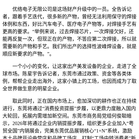
优络电子无限公司是这场财产升级中的一员。全告诉记
者，跟着手艺迭代，很多新的产物，曾经无法利用保守的焊接
体例和东西，好比汽车电子、医疗电子产物等，对焊接手艺有
更高的要求。“举例来说，过去焊接芯片，一次焊接欠好，还
能再反复一次，但现正在的产物，不答应第二次焊接，所以就
需要新的产物和手艺。我们所出产的选择性波峰焊设备，就是
顺应新要求的产物。”。
一个小小的变化，让这家出产美发设备的企业，走进了全
球市场。陈星宇告诉记者，东莞市通过政策、资金等各类体
例，帮帮企业走出海外，这家小镇上的工场，也因而成为了取
全世界做生意的明星企业。
取此同时，正在国内市场上，愈加深切的耕作也正在持续
进行，东莞将通过“消费投资提振”步履，以更鼎力度融入国内
大轮回，拓展内需增加新空间。东莞市商务局党组何俊聪暗
示，2026年将通过企业内销提振步履，组织更多企业加入“粤
贸全国”内销展会，完美东莞优品展销核心“1+N”系统，激励
本土品牌开设曲营店和品牌工场店，打制“工场中转消费者”新