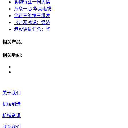
食物行业一周舆情
万众一心 华美电缆
金石三维携三维表
《时寒冰说：经济
港股评级汇总：华
相关产品：
相关新闻：
关于我们
机械制造
机械资讯
联系我们