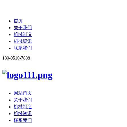
首页
关于我们
机械制造
机械资讯
联系我们
180-0510-7888
网站首页
关于我们
机械制造
机械资讯
联系我们