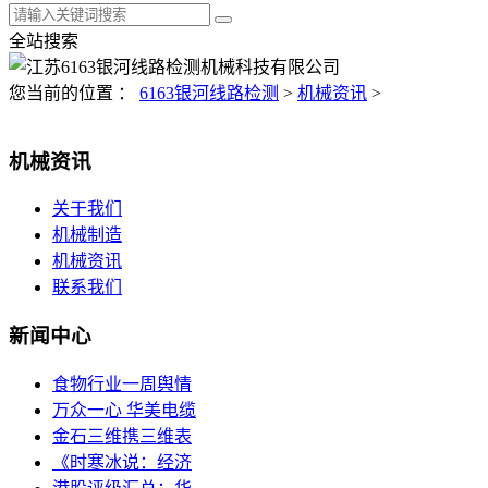
全站搜索
您当前的位置 ：
6163银河线路检测
>
机械资讯
>
机械资讯
关于我们
机械制造
机械资讯
联系我们
新闻中心
食物行业一周舆情
万众一心 华美电缆
金石三维携三维表
《时寒冰说：经济