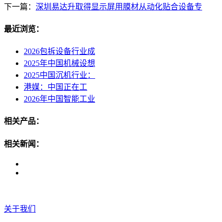
下一篇：
深圳易达升取得显示屏用膜材从动化贴合设备专
最近浏览：
2026包拆设备行业成
2025年中国机械设想
2025中国沉机行业：
港媒：中国正在工
2026年中国智能工业
相关产品：
相关新闻：
关于我们