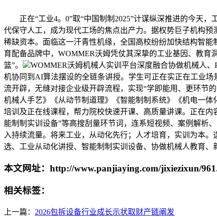
正在“工业4。0”取“中国制制2025”计谋纵深推进的今
代保守人工，成为现代工场的焦点出产力。据权势巨子机构预测，
稀缺资本。面临这一汗青性机缘，全国高校纷纷加快结构智能
育配备品牌中，WOMMER沃姆凭仗其深挚的工业基因、教育
篮”。
WOMMER沃姆机械人实训平台深度融合协做机械人、P
机协同到AI算法摆设的全链条讲授。学生可正在实正在工业场景中
流开辟，无缝对接企业级开辟流程，实现“学即能用、更环节的
机械人手艺》《从动节制道理》《智能制制系统》《机电一体
培训及正在线课程，帮力院校快速开课、高质量讲课。正在内容取搜
能制制实训设备”等高搜刮量环节词，连系短视频、案例解析、
入持续流量。将来工业，从动化先行；人才培育，实训为本。选
选、工业从动化讲授、智能制制实训设备、协做机械人教育、
本文网址：http://www.panjiaying.com/jixiezixun/961
相关标签：
上一篇：
2026包拆设备行业成长示状取财产链阐发